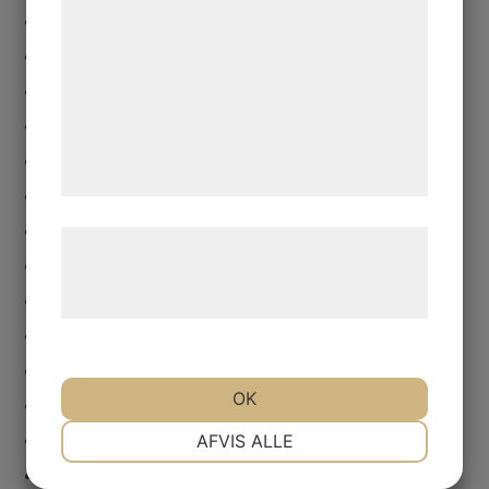
dramatiker
kan blive delt med annoncerings- og
festival
analysepartnere, som kan kombinere dem
med data, du tidligere har givet dem eller
genusdebatt
de har indsamlet gennem din brug af deres
kvinnor
tjenester. Ved at klikke på 'OK' giver du
marionetter
samtykke til disse formål.
nycirkus
opera
Læs mere om vores brug af cookies og
regi
behandling af persondata på vores
revolution
hjemmeside.
scenkonst
teater
OK
teaterbok
NØDVENDIGE
PRÆFERENCER
teaterkritik
AFVIS ALLE
årslista