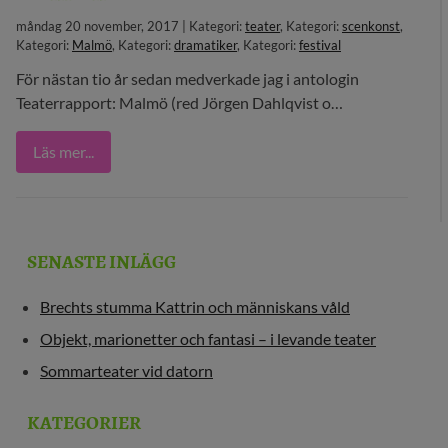
måndag 20 november, 2017 | Kategori:
teater
, Kategori:
scenkonst
,
29 MEDIA
Kategori:
Malmö
, Kategori:
dramatiker
, Kategori:
festival
BLOGG
För nästan tio år sedan medverkade jag i antologin
Teaterrapport: Malmö (red Jörgen Dahlqvist o…
KONTAKT
Läs mer...
SENASTE INLÄGG
Brechts stumma Kattrin och människans våld
Objekt, marionetter och fantasi – i levande teater
Sommarteater vid datorn
KATEGORIER