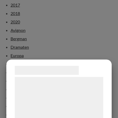
2017
2018
2020
Avignon
Bergman
Dramaten
Europa
Köpenhamn
Samtykke til cookies
London
Vi og vores samarbejdspartnere bruger
Malmö
teknologier, herunder cookies, til at
Paris
indsamle oplysninger om dig til forskellige
Sverige
formål, herunder: Tilpasning af annoncering,
dans
bedre brugeroplevelse, funktionalitet,
debatt
statistik og marketing. Disse oplysninger