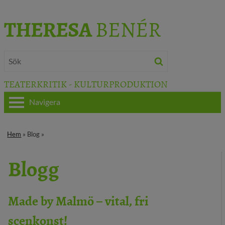
THERESA
BENÉR
TEATERKRITIK - KULTURPRODUKTION
Navigera
HEM
Hem
» Blog »
OM THERESA
Blogg
TEATERKRITIK
KULTURJOURNALISTIK
Made by Malmö – vital, fri
scenkonst!
BÖCKER & FILM