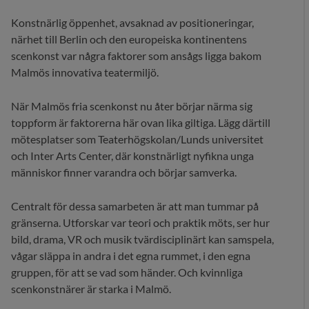
Konstnärlig öppenhet, avsaknad av positioneringar,
närhet till Berlin och den europeiska kontinentens
scenkonst var några faktorer som ansågs ligga bakom
Malmös innovativa teatermiljö.
När Malmös fria scenkonst nu åter börjar närma sig
toppform är faktorerna här ovan lika giltiga. Lägg därtill
mötesplatser som Teaterhögskolan/Lunds universitet
och Inter Arts Center, där konstnärligt nyfikna unga
människor finner varandra och börjar samverka.
Centralt för dessa samarbeten är att man tummar på
gränserna. Utforskar var teori och praktik möts, ser hur
bild, drama, VR och musik tvärdisciplinärt kan samspela,
vågar släppa in andra i det egna rummet, i den egna
gruppen, för att se vad som händer. Och kvinnliga
scenkonstnärer är starka i Malmö.