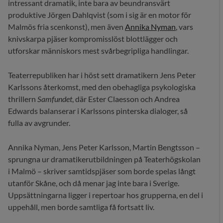
intressant dramatik, inte bara av beundransvärt
produktive Jörgen Dahlqvist (som i sig är en motor för
Malmös fria scenkonst), men även
Annika Nyman
, vars
knivskarpa pjäser kompromisslöst blottlägger och
utforskar människors mest svårbegripliga handlingar.
Teaterrepubliken har i höst sett dramatikern Jens Peter
Karlssons återkomst, med den obehagliga psykologiska
thrillern
Samfundet
, där Ester Claesson och Andrea
Edwards balanserar i Karlssons pinterska dialoger, så
fulla av avgrunder.
Annika Nyman, Jens Peter Karlsson, Martin Bengtsson –
sprungna ur dramatikerutbildningen på Teaterhögskolan
i Malmö – skriver samtidspjäser som borde spelas långt
utanför Skåne, och då menar jag inte bara i Sverige.
Uppsättningarna ligger i repertoar hos grupperna, en del i
uppehåll, men borde samtliga få fortsatt liv.