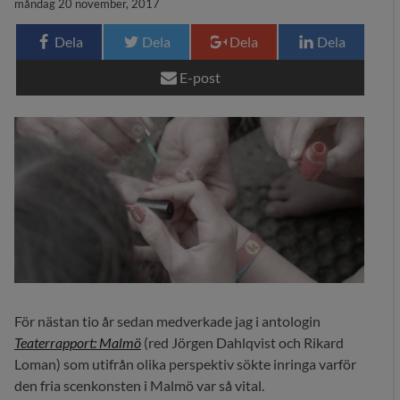
måndag 20 november, 2017
29 MEDIA
Dela
Dela
Dela
Dela
BLOGG
E-post
KONTAKT
För nästan tio år sedan medverkade jag i antologin
Teaterrapport: Malmö
(red Jörgen Dahlqvist och Rikard
Loman) som utifrån olika perspektiv sökte inringa varför
den fria scenkonsten i Malmö var så vital.