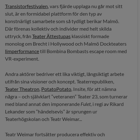
Transistorfestivalen
, vars fjärde upplaga nu går mot sitt
slut, är en formidabel plattform för den typ av
konstnärligt samarbete som så tydligt berikar Malmö.
Där förenas kollektiv och individer med helt skilda
uttryck, från
Teater Ättestupas
klassiskt formade
monolog om Brecht i Hollywood och Malmö Dockteaters
limperformance
till Bombina Bombasts escape room med
VR-experiment.
Andra aktörer bedriver ett lika viktigt, långsiktigt arbete
utifrån sina visioner och koncept. Teaterrepubliken,
Teater Theatron
,
PotatoPotato
, Insite, för att nämna
några – och självklart ”veteranen” Teater 23, som turnerar
med bland annat den imponerande
Fulet
, i regi av Rikard
Lekander som ”händelsevis” är sprungen ur
Teaterhögskolan och Teatr Weimar...
Teatr Weimar fortsätter producera effektiv och