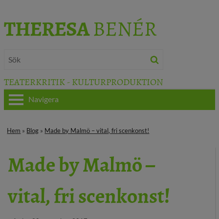
THERESA
BENÉR
TEATERKRITIK - KULTURPRODUKTION
Navigera
HEM
Hem
»
Blog
»
Made by Malmö – vital, fri scenkonst!
OM THERESA
Made by Malmö –
TEATERKRITIK
vital, fri scenkonst!
KULTURJOURNALISTIK
BÖCKER & FILM