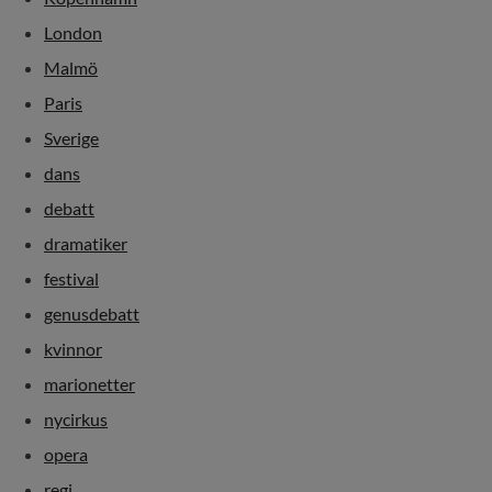
London
Malmö
Paris
Sverige
dans
debatt
dramatiker
festival
genusdebatt
kvinnor
marionetter
nycirkus
opera
regi