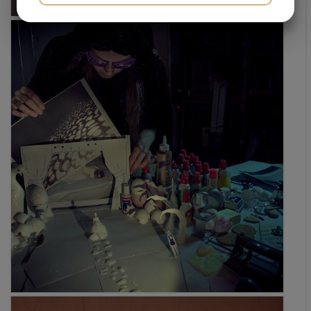
JA
NEJ
JA
NEJ
MARKNADSFÖRING
STATISTIK