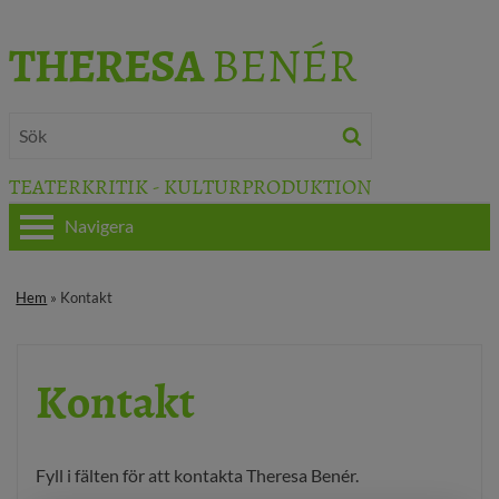
THERESA
BENÉR
TEATERKRITIK - KULTURPRODUKTION
Navigera
HEM
Hem
» Kontakt
OM THERESA
Kontakt
TEATERKRITIK
KULTURJOURNALISTIK
Fyll i fälten för att kontakta Theresa Benér.
BÖCKER & FILM