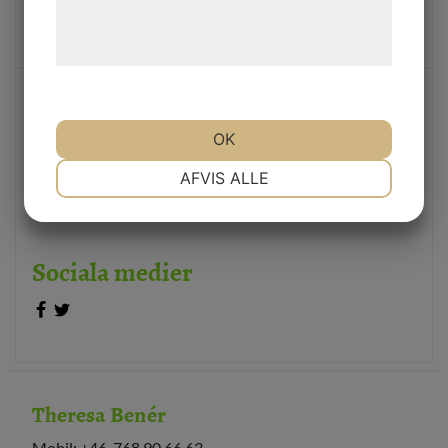
behandling af persondata på vores
Skicka
hjemmeside.
Theresa Benér
OK
Mobil: +46-768 90 66 63
NØDVENDIGE
PRÆFERENCER
AFVIS ALLE
E-post: 29mediasweden [a] gmail.com
MARKETING
STATISTIK
Sociala medier
Theresa Benér
Mobil: +46-768 90 66 63