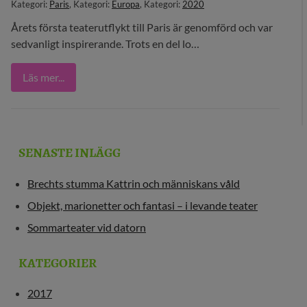
Kategori:
Paris
, Kategori:
Europa
, Kategori:
2020
29 MEDIA
Årets första teaterutflykt till Paris är genomförd och var
sedvanligt inspirerande. Trots en del lo…
BLOGG
Läs mer...
KONTAKT
SENASTE INLÄGG
Brechts stumma Kattrin och människans våld
Objekt, marionetter och fantasi – i levande teater
Sommarteater vid datorn
KATEGORIER
2017