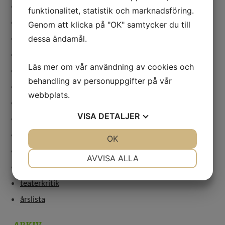
festival
funktionalitet, statistik och marknadsföring.
genusdebatt
Genom att klicka på "OK" samtycker du till
kvinnor
dessa ändamål.
marionetter
Läs mer om vår användning av cookies och
nycirkus
behandling av personuppgifter på vår
opera
webbplats.
regi
VISA
DETALJER
revolution
scenkonst
JA
NEJ
OK
JA
NEJ
teater
NÖDVÄNDIG
INSTÄLLNINGAR
AVVISA ALLA
teaterbok
JA
NEJ
JA
NEJ
teaterkritik
MARKNADSFÖRING
STATISTIK
årslista
ARKIV