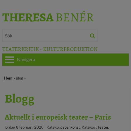
THERESA
BENÉR
TEATERKRITIK - KULTURPRODUKTION
Navigera
HEM
Hem
» Blog »
OM THERESA
Blogg
TEATERKRITIK
KULTURJOURNALISTIK
Aktuellt i europeisk teater – Paris
BÖCKER & FILM
lördag 8 februari, 2020 | Kategori:
scenkonst
, Kategori:
teater
,