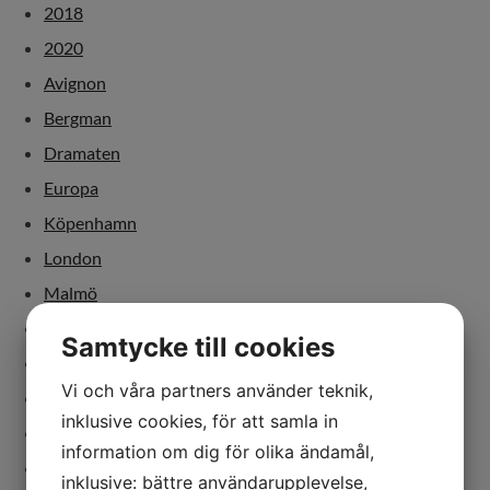
2018
2020
Avignon
Bergman
Dramaten
Europa
Köpenhamn
London
Malmö
Paris
Samtycke till cookies
Sverige
Vi och våra partners använder teknik,
dans
inklusive cookies, för att samla in
debatt
information om dig för olika ändamål,
dramatiker
inklusive: bättre användarupplevelse,