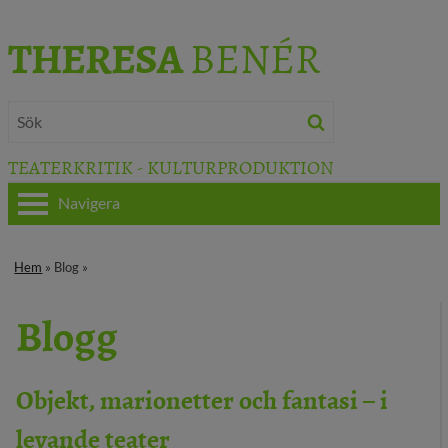
THERESA
BENÉR
TEATERKRITIK - KULTURPRODUKTION
Navigera
HEM
Hem
» Blog »
OM THERESA
Blogg
TEATERKRITIK
KULTURJOURNALISTIK
Objekt, marionetter och fantasi – i
levande teater
BÖCKER & FILM