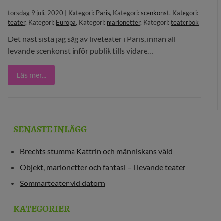
torsdag 9 juli, 2020 | Kategori:
Paris
, Kategori:
scenkonst
, Kategori:
29 MEDIA
teater
, Kategori:
Europa
, Kategori:
marionetter
, Kategori:
teaterbok
BLOGG
Det näst sista jag såg av liveteater i Paris, innan all
levande scenkonst inför publik tills vidare…
KONTAKT
Läs mer...
SENASTE INLÄGG
Brechts stumma Kattrin och människans våld
Objekt, marionetter och fantasi – i levande teater
Sommarteater vid datorn
KATEGORIER