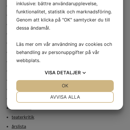
inklusive: bättre användarupplevelse,
dramatiker
funktionalitet, statistik och marknadsföring.
festival
Genom att klicka på "OK" samtycker du till
genusdebatt
dessa ändamål.
kvinnor
marionetter
Läs mer om vår användning av cookies och
nycirkus
behandling av personuppgifter på vår
webbplats.
opera
regi
VISA
DETALJER
revolution
JA
NEJ
OK
JA
NEJ
scenkonst
NÖDVÄNDIG
INSTÄLLNINGAR
AVVISA ALLA
teater
JA
NEJ
JA
NEJ
teaterbok
MARKNADSFÖRING
STATISTIK
teaterkritik
årslista