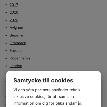
2017
2018
2020
Avignon
Bergman
Dramaten
Europa
Köpenhamn
London
Malmö
Samtycke till cookies
Paris
Sverige
Vi och våra partners använder teknik,
dans
inklusive cookies, för att samla in
information om dig för olika ändamål,
debatt