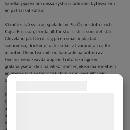
handlar pjäsen om dessa systrars öde som bytesvaror i
en patriarkal kultur.
Vi möter två systrar, spelade av Pia Örjansdotter och
Kajsa Ericsson, iförda alltför stor t-shirt som det står
Cleveland på. De rör sig på en smal, inplastad
scenremsa, dricker öl och skriker åt varandra i ca 85
minuter. De är två spillror, hämtade på botten av
feminismens kvävda uppror. I retoriska figurer
grälanalyserar de sina villkor som viljelösa marionetter i
en grym värld av biologisk dominans, sexuellt våld,
barnalstrande och könsdeterminerat slaveri.
Samtykke til cookies
Med jämna mellanrum bultar och mullrar Christine
Vi og vores samarbejdspartnere bruger
Owmans suggestiva ljudinstallation och elektroniska
teknologier, herunder cookies, til at
musik, som gärna hade fått ligga kvar hela tiden. De
indsamle oplysninger om dig til forskellige
lever i ett utdraget Stockholmssyndrom, där den enda
formål, herunder: Tilpasning af annoncering,
livsluft som erbjuds är att prestera bra sex till
bedre brugeroplevelse, funktionalitet,
mannen/förtryckaren, vilket försätter systrarna i