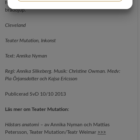
hjälplöst vanmäktiga inför tillvarons existentiella
bråddjup.
MARKETING
STATISTIK
Cleveland
Teater Mutation, Inkonst
Text: Annika Nyman
Regi: Annika Silkeberg. Musik: Christine Owman. Medv:
Pia Örjansdotter och Kajsa Ericsson
Publicerad SvD 10/10 2013
Läs mer om Teater Mutation
:
Hästars anatomi
– av Annika Nyman och Mattias
Petersson, Teater Mutation/Teatr Weimar
>>>