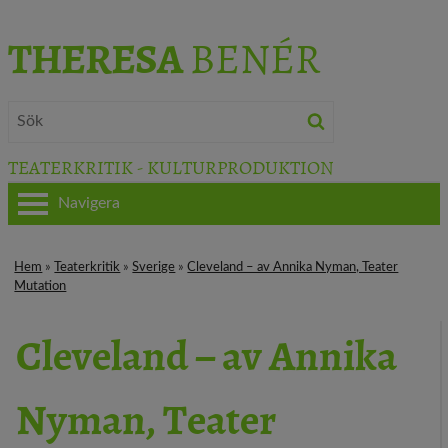
THERESA
BENÉR
TEATERKRITIK - KULTURPRODUKTION
Navigera
HEM
Hem
»
Teaterkritik
»
Sverige
»
Cleveland – av Annika Nyman, Teater
Mutation
OM THERESA
Cleveland – av Annika
TEATERKRITIK
KULTURJOURNALISTIK
Nyman, Teater
BÖCKER & FILM