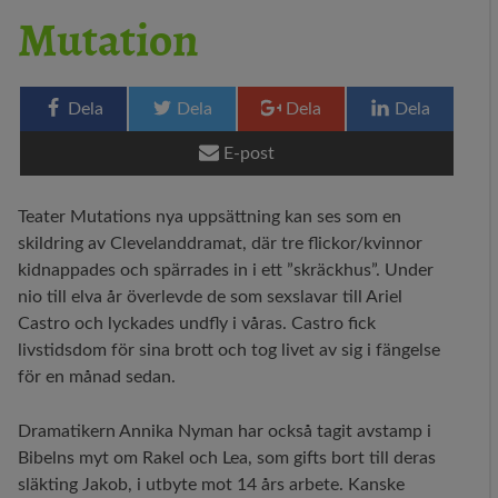
Mutation
29 MEDIA
BLOGG
Dela
Dela
Dela
Dela
KONTAKT
E-post
Teater Mutations nya uppsättning kan ses som en
skildring av Clevelanddramat, där tre flickor/kvinnor
kidnappades och spärrades in i ett ”skräckhus”. Under
nio till elva år överlevde de som sexslavar till Ariel
Castro och lyckades undfly i våras. Castro fick
livstidsdom för sina brott och tog livet av sig i fängelse
för en månad sedan.
Dramatikern Annika Nyman har också tagit avstamp i
Bibelns myt om Rakel och Lea, som gifts bort till deras
släkting Jakob, i utbyte mot 14 års arbete. Kanske