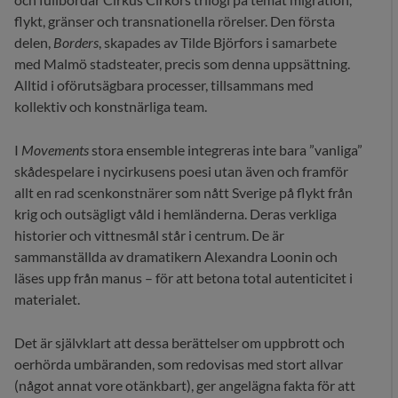
flykt, gränser och transnationella rörelser. Den första
delen,
Borders
, skapades av Tilde Björfors i samarbete
med Malmö stadsteater, precis som denna uppsättning.
Alltid i oförutsägbara processer, tillsammans med
kollektiv och konstnärliga team.
I
Movements
stora ensemble integreras inte bara ”vanliga”
skådespelare i nycirkusens poesi utan även och framför
allt en rad scenkonstnärer som nått Sverige på flykt från
krig och outsägligt våld i hemländerna. Deras verkliga
historier och vittnesmål står i centrum. De är
sammanställda av dramatikern Alexandra Loonin och
läses upp från manus – för att betona total autenticitet i
materialet.
Det är självklart att dessa berättelser om uppbrott och
oerhörda umbäranden, som redovisas med stort allvar
(något annat vore otänkbart), ger angelägna fakta för att