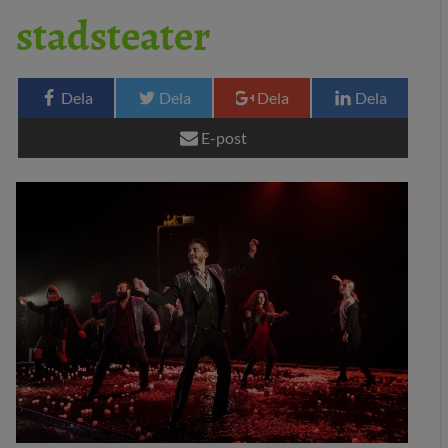
stadsteater
29 MEDIA
BLOGG
Dela
Dela
Dela
Dela
KONTAKT
E-post