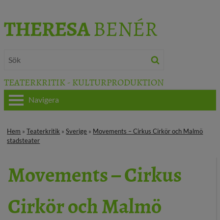
THERESA
BENÉR
TEATERKRITIK - KULTURPRODUKTION
Navigera
HEM
Hem
»
Teaterkritik
»
Sverige
»
Movements – Cirkus Cirkör och Malmö
stadsteater
OM THERESA
Movements – Cirkus
TEATERKRITIK
KULTURJOURNALISTIK
Cirkör och Malmö
BÖCKER & FILM