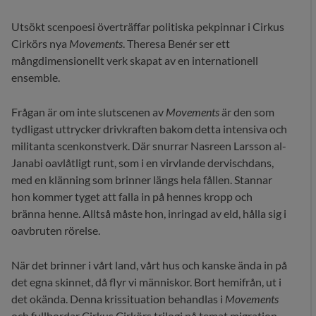
Utsökt scenpoesi överträffar politiska pekpinnar i Cirkus
Cirkörs nya
Movements
. Theresa Benér ser ett
mångdimensionellt verk skapat av en internationell
ensemble.
Frågan är om inte slutscenen av
Movements
är den som
tydligast uttrycker drivkraften bakom detta intensiva och
militanta scenkonstverk. Där snurrar Nasreen Larsson al-
Janabi oavlåtligt runt, som i en virvlande dervischdans,
med en klänning som brinner längs hela fållen. Stannar
hon kommer tyget att falla in på hennes kropp och
bränna henne. Alltså måste hon, inringad av eld, hålla sig i
oavbruten rörelse.
När det brinner i vårt land, vårt hus och kanske ända in på
det egna skinnet, då flyr vi människor. Bort hemifrån, ut i
det okända. Denna krissituation behandlas i
Movements
och fullbordar Cirkus Cirkörs trilogi på temat migration,