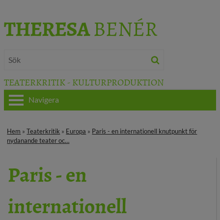
THERESA
BENÉR
TEATERKRITIK - KULTURPRODUKTION
Navigera
HEM
Hem
»
Teaterkritik
»
Europa
»
Paris - en internationell knutpunkt för
nydanande teater oc…
OM THERESA
Paris - en
TEATERKRITIK
KULTURJOURNALISTIK
internationell
BÖCKER & FILM