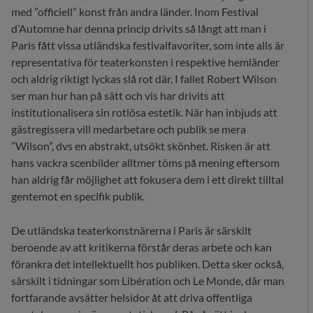
med ”officiell” konst från andra länder. Inom Festival
d’Automne har denna princip drivits så långt att man i
Paris fått vissa utländska festivalfavoriter, som inte alls är
representativa för teaterkonsten i respektive hemländer
och aldrig riktigt lyckas slå rot där. I fallet Robert Wilson
ser man hur han på sätt och vis har drivits att
institutionalisera sin rotlösa estetik. När han inbjuds att
gästregissera vill medarbetare och publik se mera
”Wilson”, dvs en abstrakt, utsökt skönhet. Risken är att
hans vackra scenbilder alltmer töms på mening eftersom
han aldrig får möjlighet att fokusera dem i ett direkt tilltal
gentemot en specifik publik.
De utländska teaterkonstnärerna i Paris är särskilt
beroende av att kritikerna förstår deras arbete och kan
förankra det intellektuellt hos publiken. Detta sker också,
särskilt i tidningar som Libération och Le Monde, där man
fortfarande avsätter helsidor åt att driva offentliga