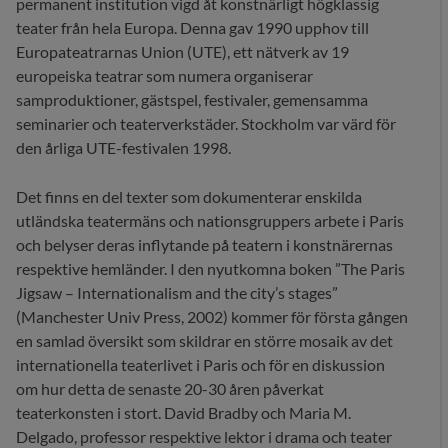
permanent institution vigd åt konstnärligt högklassig
teater från hela Europa. Denna gav 1990 upphov till
Europateatrarnas Union (UTE), ett nätverk av 19
europeiska teatrar som numera organiserar
samproduktioner, gästspel, festivaler, gemensamma
seminarier och teaterverkstäder. Stockholm var värd för
den årliga UTE-festivalen 1998.
Det finns en del texter som dokumenterar enskilda
utländska teatermäns och nationsgruppers arbete i Paris
och belyser deras inflytande på teatern i konstnärernas
respektive hemländer. I den nyutkomna boken ”The Paris
Jigsaw – Internationalism and the city’s stages”
(Manchester Univ Press, 2002) kommer för första gången
en samlad översikt som skildrar en större mosaik av det
internationella teaterlivet i Paris och för en diskussion
om hur detta de senaste 20-30 åren påverkat
teaterkonsten i stort. David Bradby och Maria M.
Delgado, professor respektive lektor i drama och teater