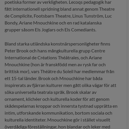
poetiska former av verkligheten. Lecoqs pedagogik har
fått internationell spridning bland annat genom Theatre
de Complicite, Footsbarn Theatre, Linus Tunström, Luc
Bondy, Ariane Mnouchkine och en rad katalanska
grupper såsom Els Joglars och Els Comediants.
Bland starka utländska konstnärspersonligheter finns
Peter Brook och hans mångkulturella grupp Centre
International de Créations Théâtrales, och Ariane
Mnouchkine (hon är franskfödd men av rysk far och
brittisk mor), vars Théâtre du Soleil har medlemmar från
ett 15-tal länder. Brook och Mnouchkine har båda
inspirerats av fjärran kulturer men gått olika vägar för att
söka universella teatrala språk. Brook skalar av
ornament, klichéer och kulturella koder för att genom
skådespelarnas kroppar och innersta tystnad upprätta en
intim, utforskande kommunikation, bortom sociala och
kulturella identiteter. Mnouchkine gör i stället visuellt
överdådiga föreställningar, hon blandar och leker med