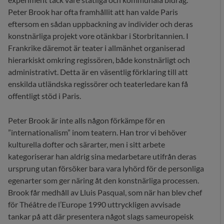
Peter Brook har ofta framhållit att han valde Paris
eftersom en sådan uppbackning av individer och deras
konstnärliga projekt vore otänkbar i Storbritannien. I
Frankrike däremot är teater i allmänhet organiserad
hierarkiskt omkring regissören, både konstnärligt och
administrativt. Detta är en väsentlig förklaring till att
enskilda utländska regissörer och teaterledare kan få
offentligt stöd i Paris.
Peter Brook är inte alls någon förkämpe för en
”internationalism” inom teatern. Han tror vi behöver
kulturella dofter och särarter, men i sitt arbete
kategoriserar han aldrig sina medarbetare utifrån deras
ursprung utan försöker bara vara lyhörd för de personliga
egenarter som ger näring åt den konstnärliga processen.
Brook får medhåll av Lluis Pasqual, som när han blev chef
för Théâtre de l’Europe 1990 uttryckligen avvisade
tankar på att där presentera något slags sameuropeisk