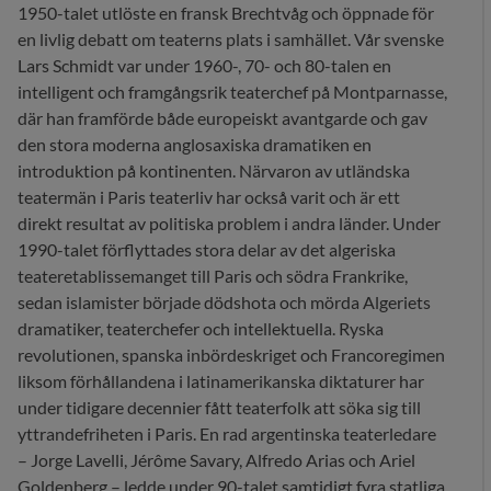
1950-talet utlöste en fransk Brechtvåg och öppnade för
en livlig debatt om teaterns plats i samhället. Vår svenske
Lars Schmidt var under 1960-, 70- och 80-talen en
intelligent och framgångsrik teaterchef på Montparnasse,
där han framförde både europeiskt avantgarde och gav
den stora moderna anglosaxiska dramatiken en
introduktion på kontinenten. Närvaron av utländska
teatermän i Paris teaterliv har också varit och är ett
direkt resultat av politiska problem i andra länder. Under
1990-talet förflyttades stora delar av det algeriska
teateretablissemanget till Paris och södra Frankrike,
sedan islamister började dödshota och mörda Algeriets
dramatiker, teaterchefer och intellektuella. Ryska
revolutionen, spanska inbördeskriget och Francoregimen
liksom förhållandena i latinamerikanska diktaturer har
under tidigare decennier fått teaterfolk att söka sig till
yttrandefriheten i Paris. En rad argentinska teaterledare
– Jorge Lavelli, Jérôme Savary, Alfredo Arias och Ariel
Goldenberg – ledde under 90-talet samtidigt fyra statliga