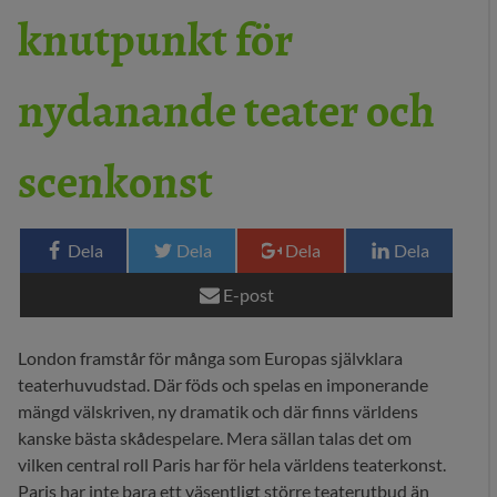
knutpunkt för
29 MEDIA
nydanande teater och
BLOGG
KONTAKT
scenkonst
Dela
Dela
Dela
Dela
E-post
London framstår för många som Europas självklara
teaterhuvudstad. Där föds och spelas en imponerande
mängd välskriven, ny dramatik och där finns världens
kanske bästa skådespelare. Mera sällan talas det om
vilken central roll Paris har för hela världens teaterkonst.
Paris har inte bara ett väsentligt större teaterutbud än