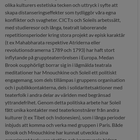
olika kulturers estetiska tecken och uttryck i syfte att
skapa distanseringseffekter som tydliggör våra egna
konflikter och svagheter. CICT:s och Soleils arbetssätt,
med studieresor och långa, teatralt laborerande
repetitionsperioder kring stora projekt av episk karaktär
(t ex Mahabharata respektive Atriderna eller
revolutionsdramerna 1789 och 1793) har haft stort
inflytande på gruppteaterrörelsen i Europa. Medan
Brook oupphörligt borrar sig in i lågmälda teatrala
meditationer har Mnouchkine och Soleil ett politiskt
engagemang, som dels tillämpas i gruppens organisation
och i publikkontakterna, dels i solidaritetsaktioner med
teaterfolk i andra delar av världen med begränsad
yttrandefrihet. Genom detta politiska arbete har Soleil
fått unika kontakter med teaterkonstnärer från andra
kulturer (t ex Tibet och Indonesien), som i långa perioder
inbjuds att komma och verka med gruppen i Paris. Både
Brook och Mnouchkine har kunnat utveckla sina
experiment tack vare statliga och kommunala bidrag.