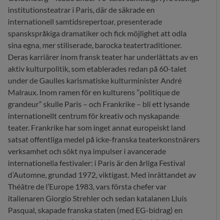
institutionsteatrar i Paris, där de säkrade en
internationell samtidsrepertoar, presenterade
spanskspråkiga dramatiker och fick möjlighet att odla
sina egna, mer stiliserade, barocka teatertraditioner.
Deras karriärer inom fransk teater har underlättats av en
aktiv kulturpolitik, som etablerades redan på 60-talet
under de Gaulles karismatiske kulturminister André
Malraux. Inom ramen för en kulturens ”politique de
grandeur” skulle Paris – och Frankrike – bli ett lysande
internationellt centrum för kreativ och nyskapande
teater. Frankrike har som inget annat europeiskt land
satsat offentliga medel på icke-franska teaterkonstnärers
verksamhet och sökt nya impulser i avancerade
internationella festivaler: i Paris är den årliga Festival
d’Automne, grundad 1972, viktigast. Med inrättandet av
Théâtre de l’Europe 1983, vars första chefer var
italienaren Giorgio Strehler och sedan katalanen Lluis
Pasqual, skapade franska staten (med EG-bidrag) en