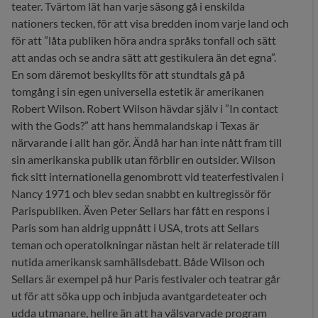
teater. Tvärtom lät han varje säsong gå i enskilda
nationers tecken, för att visa bredden inom varje land och
för att ”låta publiken höra andra språks tonfall och sätt
att andas och se andra sätt att gestikulera än det egna”.
En som däremot beskyllts för att stundtals gå på
tomgång i sin egen universella estetik är amerikanen
Robert Wilson. Robert Wilson hävdar själv i ”In contact
with the Gods?” att hans hemmalandskap i Texas är
närvarande i allt han gör. Ändå har han inte nått fram till
sin amerikanska publik utan förblir en outsider. Wilson
fick sitt internationella genombrott vid teaterfestivalen i
Nancy 1971 och blev sedan snabbt en kultregissör för
Parispubliken. Även Peter Sellars har fått en respons i
Paris som han aldrig uppnått i USA, trots att Sellars
teman och operatolkningar nästan helt är relaterade till
nutida amerikansk samhällsdebatt. Både Wilson och
Sellars är exempel på hur Paris festivaler och teatrar går
ut för att söka upp och inbjuda avantgardeteater och
udda utmanare, hellre än att ha välsvarvade program