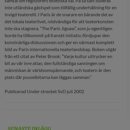
samtal om regissörers estetiska val. På så sätt isoleras
inte utländska gästspel som tillfällig underhållning för en
invigd teaterelit. I Paris är de snarare en bärande del av
det lokala teaterlivet, nödvändiga för att teaterkonsten
inte ska stagnera. ”The Paris Jigsaw”, som ju egentligen
borde ha tillkommit på franskt initiativ, fördjupar den
konstnärliga diskussionen och ger en närmast komplett
bild av Paris internationella teaterlandskap. Boken utgår
från ett citat av Peter Brook: ”Varje kultur uttrycker en
bit av vår inre atlas; den fullständiga sanningen om
människan är världsomspännande, och teatern är den
plats där pusselbitarna kan läggas samman.”
Publicerad Under strecket SvD juli 2002
SENASTE INLÄGG