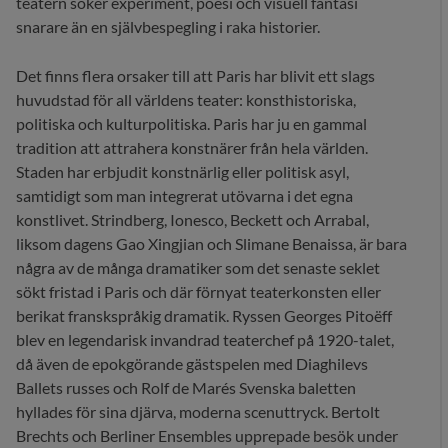
teatern söker experiment, poesi och visuell fantasi
snarare än en självbespegling i raka historier.
Det finns flera orsaker till att Paris har blivit ett slags
huvudstad för all världens teater: konsthistoriska,
politiska och kulturpolitiska. Paris har ju en gammal
tradition att attrahera konstnärer från hela världen.
Staden har erbjudit konstnärlig eller politisk asyl,
samtidigt som man integrerat utövarna i det egna
konstlivet. Strindberg, Ionesco, Beckett och Arrabal,
liksom dagens Gao Xingjian och Slimane Benaissa, är bara
några av de många dramatiker som det senaste seklet
sökt fristad i Paris och där förnyat teaterkonsten eller
berikat franskspråkig dramatik. Ryssen Georges Pitoëff
blev en legendarisk invandrad teaterchef på 1920-talet,
då även de epokgörande gästspelen med Diaghilevs
Ballets russes och Rolf de Marés Svenska baletten
hyllades för sina djärva, moderna scenuttryck. Bertolt
Brechts och Berliner Ensembles upprepade besök under