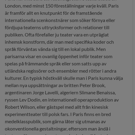
London, med minst 150 föreställningar varje kväll. Paris
är framför allt en knutpunkt för de framstående
internationella scenkonstnärer som söker förnya eller
fördjupa teaterns uttrycksformer och relationer till
publiken. Ofta förefaller ju teater vara en utpräglat
inhemsk konstform, där man med specifika koder och
språk förväntas vända sig till en lokal publik. Men
parisarna visar en ovanlig öppenhet inför teater som
spelas på främmande språk eller som satts upp av
utländska regissörer och ensembler med rötter i andra
kulturer. En typisk höstkväll skulle man i Paris kunna välja
mellan nya uppsättningar av britten Peter Brook,
argentinaren Jorge Lavelli, algeriern Slimane Benaissa,
ryssen Lev Dodin, en internationell operaproduktion av
Robert Wilson, eller gästspel med allt från kinesisk
experimentteater till polsk fars. I Paris finns en bred
medelklasspublik, som gärna låter sig utmanas av
okonventionella gestaltningar, eftersom man ändå i