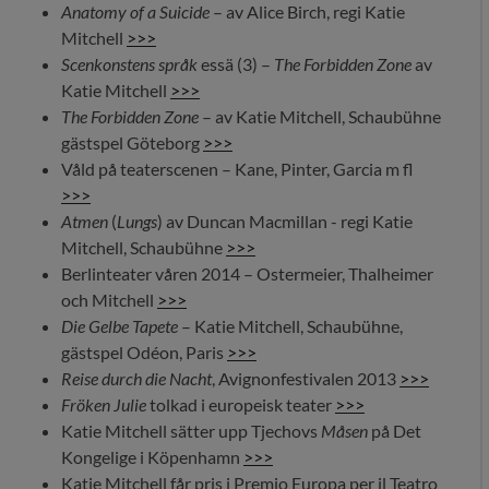
Anatomy of a Suicide
– av Alice Birch, regi Katie
Mitchell
>>>
Scenkonstens språk
essä (3) –
The Forbidden Zone
av
Katie Mitchell
>>>
The Forbidden Zone
– av Katie Mitchell, Schaubühne
gästspel Göteborg
>>>
Våld på teaterscenen – Kane, Pinter, Garcia m fl
>>>
Atmen
(
Lungs
) av Duncan Macmillan - regi Katie
Mitchell, Schaubühne
>>>
Berlinteater våren 2014 – Ostermeier, Thalheimer
och Mitchell
>>>
Die Gelbe Tapete
– Katie Mitchell, Schaubühne,
gästspel Odéon, Paris
>>>
Reise durch die Nacht
, Avignonfestivalen 2013
>>>
Fröken Julie
tolkad i europeisk teater
>>>
Katie Mitchell sätter upp Tjechovs
Måsen
på Det
Kongelige i Köpenhamn
>>>
Katie Mitchell får pris i Premio Europa per il Teatro