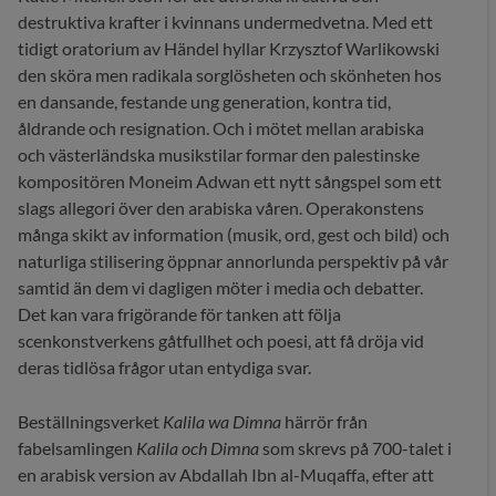
destruktiva krafter i kvinnans undermedvetna. Med ett
tidigt oratorium av Händel hyllar Krzysztof Warlikowski
den sköra men radikala sorglösheten och skönheten hos
en dansande, festande ung generation, kontra tid,
åldrande och resignation. Och i mötet mellan arabiska
och västerländska musikstilar formar den palestinske
kompositören Moneim Adwan ett nytt sångspel som ett
slags allegori över den arabiska våren. Operakonstens
många skikt av information (musik, ord, gest och bild) och
naturliga stilisering öppnar annorlunda perspektiv på vår
samtid än dem vi dagligen möter i media och debatter.
Det kan vara frigörande för tanken att följa
scenkonstverkens gåtfullhet och poesi, att få dröja vid
deras tidlösa frågor utan entydiga svar.
Beställningsverket
Kalila wa Dimna
härrör från
fabelsamlingen
Kalila och Dimna
som skrevs på 700-talet i
en arabisk version av Abdallah Ibn al-Muqaffa, efter att