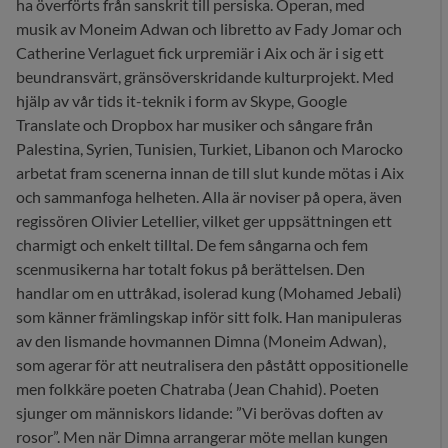
ha överförts från sanskrit till persiska. Operan, med
musik av Moneim Adwan och libretto av Fady Jomar och
Catherine Verlaguet fick urpremiär i Aix och är i sig ett
beundransvärt, gränsöverskridande kulturprojekt. Med
hjälp av vår tids it-teknik i form av Skype, Google
Translate och Dropbox har musiker och sångare från
Palestina, Syrien, Tunisien, Turkiet, Libanon och Marocko
arbetat fram scenerna innan de till slut kunde mötas i Aix
och sammanfoga helheten. Alla är noviser på opera, även
regissören Olivier Letellier, vilket ger uppsättningen ett
charmigt och enkelt tilltal. De fem sångarna och fem
scenmusikerna har totalt fokus på berättelsen. Den
handlar om en uttråkad, isolerad kung (Mohamed Jebali)
som känner främlingskap inför sitt folk. Han manipuleras
av den lismande hovmannen Dimna (Moneim Adwan),
som agerar för att neutralisera den påstått oppositionelle
men folkkäre poeten Chatraba (Jean Chahid). Poeten
sjunger om människors lidande: ”Vi berövas doften av
rosor”. Men när Dimna arrangerar möte mellan kungen