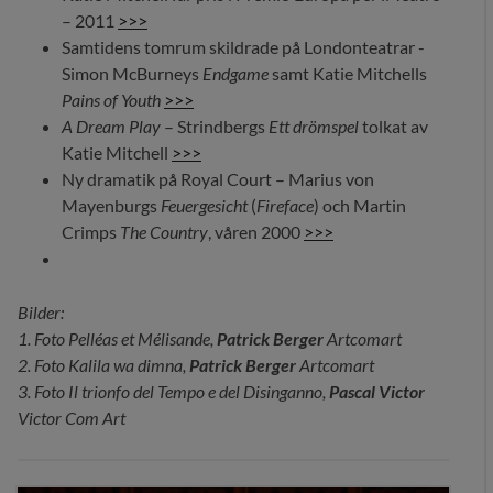
– 2011
>>>
Samtidens tomrum skildrade på Londonteatrar -
Simon McBurneys
Endgame
samt Katie Mitchells
Pains of Youth
>>>
A Dream Play
– Strindbergs
Ett drömspel
tolkat av
Katie Mitchell
>>>
Ny dramatik på Royal Court – Marius von
Mayenburgs
Feuergesicht
(
Fireface
) och Martin
Crimps
The Country
, våren 2000
>
>>
Bilder:
1. Foto Pelléas et Mélisande,
Patrick Berger
Artcomart
2. Foto Kalila wa dimna,
Patrick Berger
Artcomart
3. Foto Il trionfo del Tempo e del Disinganno,
Pascal Victor
Victor Com Art