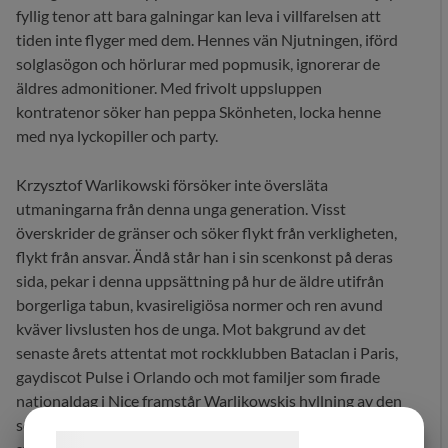
fyllig tenor att bara galningar kan leva i villfarelsen att
tiden inte flyger med dem. Hennes vän Njutningen, iförd
solglasögon och hörlurar med popmusik, ignorerar de
äldres admonitioner. Med frivolt uppsluppen
kontratenor söker han peppa Skönheten, locka henne
med nya lyckopiller och party.
Krzysztof Warlikowski försöker inte översläta
utmaningarna från denna unga generation. Visst
överskrider de gränser och söker flykt från verkligheten,
flykt från ansvar. Ändå står han i sin scenkonst på deras
sida, pekar i denna uppsättning på hur de äldre utifrån
borgerliga tabun, kvasireligiösa normer och ren avund
kväver livslusten hos de unga. Mot bakgrund av det
senaste årets attentat mot rockklubben Bataclan i Paris,
gaydiscot Pulse i Orlando och mot familjer som firade
nationaldag i Nice framstår Warlikowskis hyllning av den
sorglöst livsfirande människan som en radikal
Samtykke til cookies