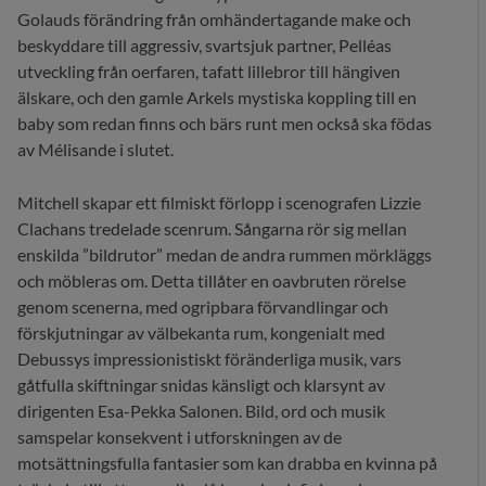
Golauds förändring från omhändertagande make och
beskyddare till aggressiv, svartsjuk partner, Pelléas
utveckling från oerfaren, tafatt lillebror till hängiven
älskare, och den gamle Arkels mystiska koppling till en
baby som redan finns och bärs runt men också ska födas
av Mélisande i slutet.
Mitchell skapar ett filmiskt förlopp i scenografen Lizzie
Clachans tredelade scenrum. Sångarna rör sig mellan
enskilda ”bildrutor” medan de andra rummen mörkläggs
och möbleras om. Detta tillåter en oavbruten rörelse
genom scenerna, med ogripbara förvandlingar och
förskjutningar av välbekanta rum, kongenialt med
Debussys impressionistiskt föränderliga musik, vars
gåtfulla skiftningar snidas känsligt och klarsynt av
dirigenten Esa-Pekka Salonen. Bild, ord och musik
samspelar konsekvent i utforskningen av de
motsättningsfulla fantasier som kan drabba en kvinna på