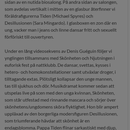
sidan av en nutida biosalong. På andra sidan av salongen,
som avdelas vertikalt i mitten av en glasbur återfinner vi
föräldrafigurerna Tiden (Michael Spyres) och
Desillusionen (Sara Mingardo). I glasboxen en zon där en
ung, vacker man i jeans och linne dansar fritt och sexuellt
förföriskt till ouvertyren.
Under en lång videosekvens av Denis Guéguin följer vi
ynglingen tillsammans med Skönheten och Njutningen i
euforisk fest på nattklubb. De dansar, svettas, kysses i
hetero- och homokonstellationer samt utväxlar droger, i
tilltagande extas. Plötsligt kollapsar den unge mannen,
tas till sjukhus och dör. Musikdramat kommer sedan att
utspelas live på scen med den unga kvinnan, Skönheten,
som står utfestad med rinnande mascara och sörjer över
skönhetens/ungdomens sköra flyktighet. Hon blir ampert
uppläxad av den borgerliga modersfiguren Desillusionen,
som triumferande hävdar att skönhet är en
endagsblomma. Pappa Tiden flinar sarkastiskt med djup,