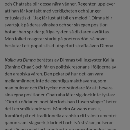
och Chatraba blir dessa nära vänner. Regenten upplever
att han får kontakt med verkligheten och sjunger
entusiastiskt: ”Jag får lust att bli en melodi”. Dimna blir
svartsjuk på deras vänskap och ser sin egen position
hotad: han sprider giftiga rykten så diktaren avrättas.
Men folket reagerar starkt på poetens död, så hovet
beslutar i ett populistiskt utspel att straffa även Dimna.
Kalila wa Dimna
berättas av Dimnas tvillingsyster Kalila
(Ranine Chaar) och får en politisk resonans i följderna av
den arabiska våren. Den pekar på hur det kan vara
mellanmännen, inte de egentliga makthavarna, som
manipulerar och förtrycker motståndare för att bevara
sina egna positioner. Chatraba låter sig dock inte tystas:
”Om du dödar en poet återföds han i tusen sånger”, heter
det i en smäktande vers. Moneim Adwans musik,
framförd på det traditionella arabiska cittrainstrumentet
qanun samt slagverk, klarinett och två stråkar, pulserar
mot sången med inslag av korta, ornamenterande slingor.