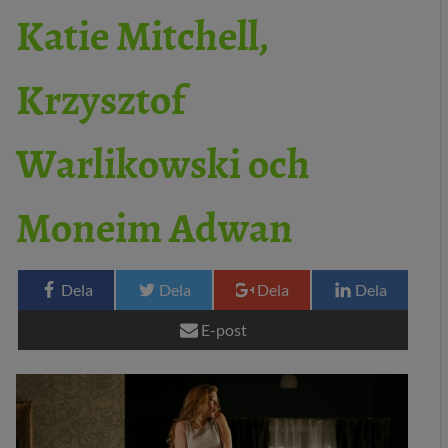
Katie Mitchell,
29 MEDIA
Krzysztof
BLOGG
KONTAKT
Warlikowski och
Moneim Adwan
Dela
Dela
Dela
Dela
E-post