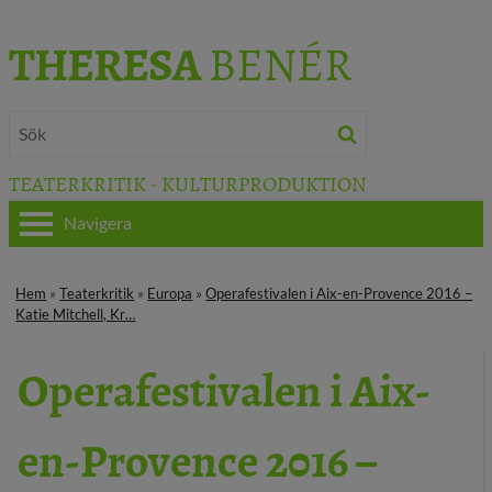
THERESA
BENÉR
TEATERKRITIK - KULTURPRODUKTION
Navigera
HEM
Hem
»
Teaterkritik
»
Europa
»
Operafestivalen i Aix-en-Provence 2016 –
Katie Mitchell, Kr…
OM THERESA
Operafestivalen i Aix-
TEATERKRITIK
KULTURJOURNALISTIK
en-Provence 2016 –
BÖCKER & FILM