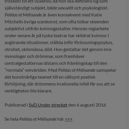
tröskeln till ett vuxenliv, då hon ska definiera sig som
självständigt subjekt, både sexuellt och psykologiskt.
Pelléas et Mélisande
är även konsekvent med Katie
Mitchells övriga scenkonst, som ofta tolkar skeenden
subjektivt utifrån kvinnogestalter. Hennes regiarbete
under senare år på tyska teatrar har skildrat kvinnor i
avgörande situationer, ställda inför förlossningspsykos,
otrohet, skilsmässa, död. Hon gestaltar det genom inre
monologer och drömmar, som framhäver
centralgestalternas distans och främlingskap till den
”normala” omvärlden. Med
Pelléas et Mélisande
samspelar
det konstnärliga teamet till en sällsynt poetisk
förhöjning, där drömmens irrationella infall får oss att se
verkligheten lite klarare.
Publicerad i
SvD Under strecket
den 6 augusti 2016
Se hela
Pelléas et Mélisande
här
>>>