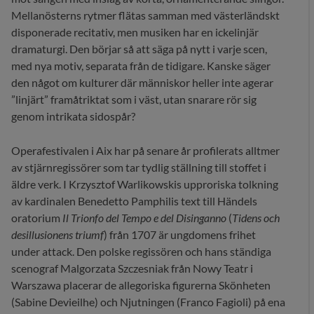
Mellanösterns rytmer flätas samman med västerländskt
disponerade recitativ, men musiken har en ickelinjär
dramaturgi. Den börjar så att säga på nytt i varje scen,
med nya motiv, separata från de tidigare. Kanske säger
den något om kulturer där människor heller inte agerar
”linjärt” framåtriktat som i väst, utan snarare rör sig
genom intrikata sidospår?
Operafestivalen i Aix har på senare år profilerats alltmer
av stjärnregissörer som tar tydlig ställning till stoffet i
äldre verk. I Krzysztof Warlikowskis upproriska tolkning
av kardinalen Benedetto Pamphilis text till Händels
oratorium
Il Trionfo del Tempo e del Disinganno
(
Tidens och
desillusionens triumf
) från 1707 är ungdomens frihet
under attack. Den polske regissören och hans ständiga
scenograf Malgorzata Szczesniak från Nowy Teatr i
Warszawa placerar de allegoriska figurerna Skönheten
(Sabine Devieilhe) och Njutningen (Franco Fagioli) på ena