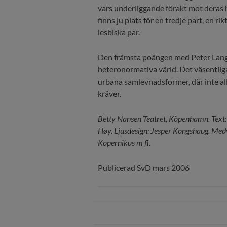
vars underliggande förakt mot deras 
finns ju plats för en tredje part, en rik
lesbiska par.
Den främsta poängen med Peter Langda
heteronormativa värld. Det väsentliga
urbana samlevnadsformer, där inte alla
kräver.
Betty Nansen Teatret, Köpenhamn. Text: H
Høy. Ljusdesign: Jesper Kongshaug. Medv
Kopernikus m fl.
Publicerad SvD mars 2006