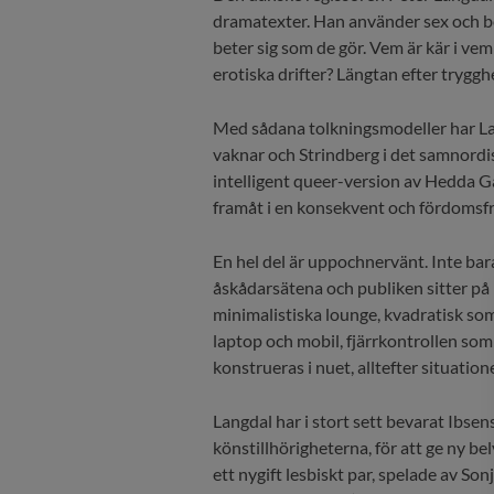
dramatexter. Han använder sex och beg
beter sig som de gör. Vem är kär i vem
erotiska drifter? Längtan efter tryggh
Med sådana tolkningsmodeller har La
vaknar och Strindberg i det samnordis
intelligent queer-version av Hedda G
framåt i en konsekvent och fördomsfri
En hel del är uppochnervänt. Inte ba
åskådarsätena och publiken sitter på
minimalistiska lounge, kvadratisk som 
laptop och mobil, fjärrkontrollen som 
konstrueras i nuet, alltefter situati
Langdal har i stort sett bevarat Ibsen
könstillhörigheterna, för att ge ny b
ett nygift lesbiskt par, spelade av S