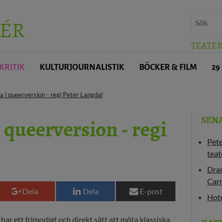
ÉR
TEATE
KRITIK
KULTURJOURNALISTIK
BÖCKER & FILM
29
 i queerversion - regi Peter Langdal
 queerversion - regi
SEN
Pet
teat
Dram
Carr
Dela
Dela
E-post
Hote
ar ett frimodigt och direkt sätt att möta klassiska