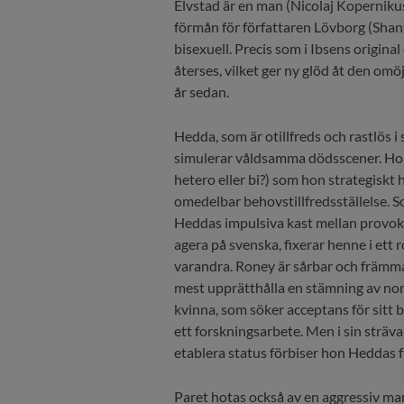
Elvstad är en man (Nicolaj Kopernikus
förmån för författaren Lövborg (Shan
bisexuell. Precis som i Ibsens origin
återses, vilket ger ny glöd åt den omö
år sedan.
Hedda, som är otillfreds och rastlös 
simulerar våldsamma dödsscener. Hon 
hetero eller bi?) som hon strategiskt 
omedelbar behovstillfredsställelse. S
Heddas impulsiva kast mellan provok
agera på svenska, fixerar henne i ett 
varandra. Roney är sårbar och främman
mest upprätthålla en stämning av norm
kvinna, som söker acceptans för sitt 
ett forskningsarbete. Men i sin sträva
etablera status förbiser hon Heddas fr
Paret hotas också av en aggressiv ma