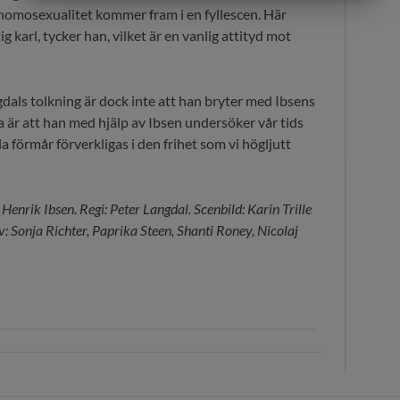
MARKETING
STATISTIK
homosexualitet kommer fram i en fyllescen. Här
tig karl, tycker han, vilket är en vanlig attityd mot
ls tolkning är dock inte att han bryter med Ibsens
 är att han med hjälp av Ibsen undersöker vår tids
 förmår förverkligas i den frihet som vi högljutt
enrik Ibsen. Regi: Peter Langdal. Scenbild: Karin Trille
: Sonja Richter, Paprika Steen, Shanti Roney, Nicolaj