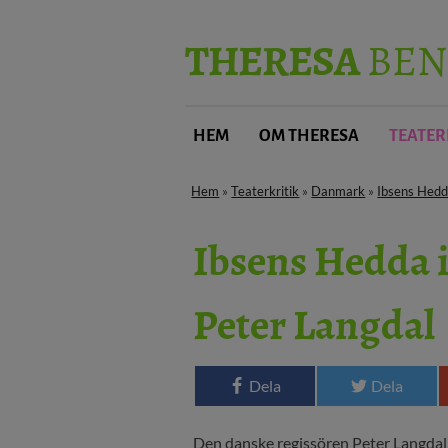
THERESA
BEN
HEM
OM THERESA
TEATER
Hem
»
Teaterkritik
»
Danmark
»
Ibsens Hedda
Ibsens Hedda i
Peter Langdal
Dela
Dela
Den danske regissören Peter Langdal h