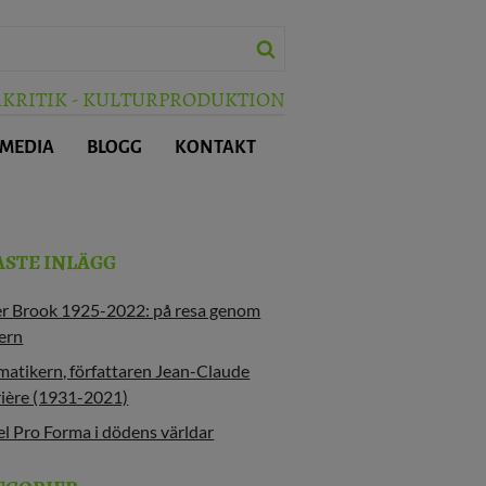
RKRITIK - KULTURPRODUKTION
 MEDIA
BLOGG
KONTAKT
ASTE INLÄGG
er Brook 1925-2022: på resa genom
ern
atikern, författaren Jean-Claude
ière (1931-2021)
l Pro Forma i dödens världar