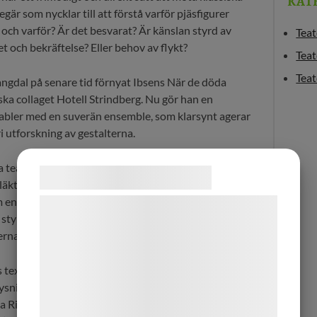
KAT
är som nycklar till att förstå varför pjäsfigurer
 och varför? Är det besvarat? Är känslan styrd av
Teat
et och bekräftelse? Eller behov av flykt?
Teat
Teat
ngdal på senare tid förnyat Ibsens När de döda
ka collaget Hotell Strindberg. Nu gör han en
abler med en suverän ensemble, som klarsynt agerar
 utforskning av gestalterna.
ra teaterrummet, där scenen byggts upp ovanpå
Samtykke til cookies
 läktare runt det nygifta paret Tesmans modernt
en brottararena. Här är allt trådlöst och flexibelt:
Vi og vores samarbejdspartnere bruger
styr ljus, musik och takfläkt – och relationerna, som
teknologier, herunder cookies, til at
onerna och personernas begär.
indsamle oplysninger om dig til forskellige
formål, herunder: Tilpasning af annoncering,
s text intakt, men han har rört om i
bedre brugeroplevelse, funktionalitet,
elysning åt gestalterna. Sålunda är Hedda och Tesman
statistik og marketing. Disse oplysninger
onja Richter och Paprika Steen. Heddas skolkamrat