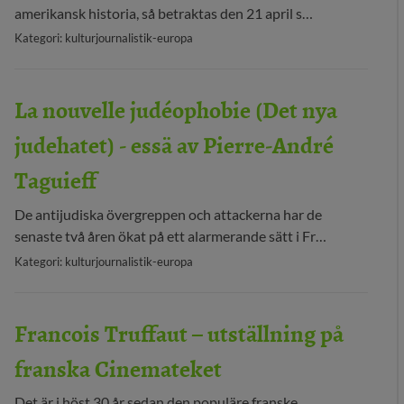
amerikansk historia, så betraktas den 21 april s…
29 MEDIA
Kategori: kulturjournalistik-europa
BLOGG
La nouvelle judéophobie (Det nya
KONTAKT
judehatet) - essä av Pierre-André
Taguieff
De antijudiska övergreppen och attackerna har de
senaste två åren ökat på ett alarmerande sätt i Fr…
Kategori: kulturjournalistik-europa
Francois Truffaut – utställning på
franska Cinemateket
Det är i höst 30 år sedan den populäre franske