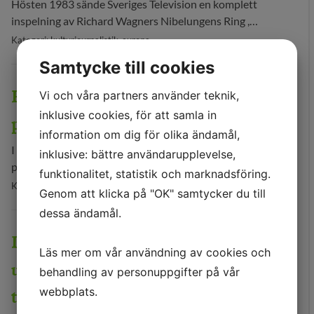
Hösten 1983 sände Sveriges Television en komplett
inspelning av Richard Wagners Nibelungens Ring ,…
Kategori: kulturjournalistik-europa
Samtycke till cookies
Franskt motstånd mot
Vi och våra partners använder teknik,
inklusive cookies, för att samla in
psykiatribibeln DSM 5
information om dig för olika ändamål,
I Frankrike finns ett aktivt, organiserat motstånd mot
inklusive: bättre användarupplevelse,
psykiatribibeln DSMs femte upplaga (DSM står…
funktionalitet, statistik och marknadsföring.
Kategori: kulturjournalistik-europa
Genom att klicka på "OK" samtycker du till
dessa ändamål.
De l'Allemagne – Louvrens
Läs mer om vår användning av cookies och
utställning om tysk konst upprör
behandling av personuppgifter på vår
tyska kritiker
webbplats.