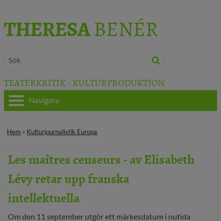
THERESA
BENÉR
TEATERKRITIK - KULTURPRODUKTION
Navigera
HEM
Hem
»
Kulturjournalistik Europa
OM THERESA
Les maîtres censeurs - av Elisabeth
TEATERKRITIK
Lévy retar upp franska
KULTURJOURNALISTIK
intellektuella
BÖCKER & FILM
Om den 11 september utgör ett märkesdatum i nutida