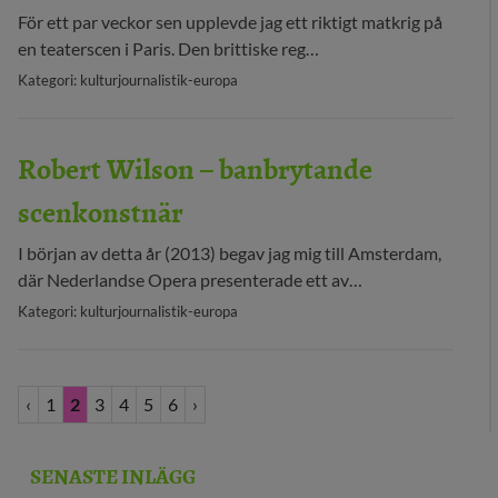
För ett par veckor sen upplevde jag ett riktigt matkrig på
en teaterscen i Paris. Den brittiske reg…
Kategori: kulturjournalistik-europa
Robert Wilson – banbrytande
scenkonstnär
I början av detta år (2013) begav jag mig till Amsterdam,
där Nederlandse Opera presenterade ett av…
Kategori: kulturjournalistik-europa
‹
1
2
3
4
5
6
›
SENASTE INLÄGG