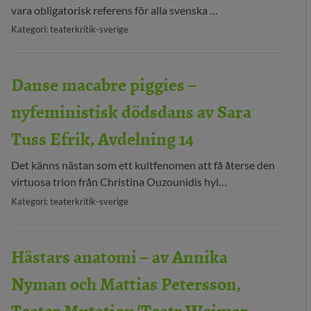
vara obligatorisk referens för alla svenska …
29 MEDIA
Kategori: teaterkritik-sverige
BLOGG
Danse macabre piggies –
KONTAKT
nyfeministisk dödsdans av Sara
Tuss Efrik, Avdelning 14
Det känns nästan som ett kultfenomen att få återse den
virtuosa trion från Christina Ouzounidis hyl…
Kategori: teaterkritik-sverige
Hästars anatomi – av Annika
Nyman och Mattias Petersson,
Teater Mutation/Teatr Weimar