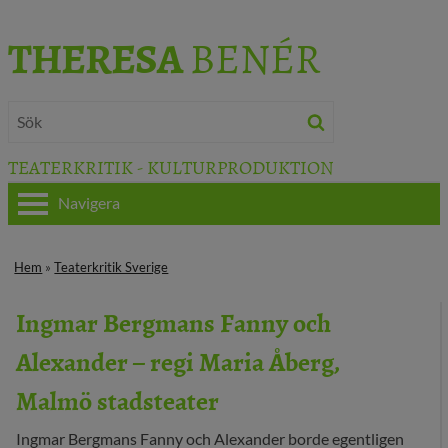
THERESA
BENÉR
TEATERKRITIK - KULTURPRODUKTION
Navigera
HEM
Hem
»
Teaterkritik Sverige
OM THERESA
Ingmar Bergmans Fanny och
TEATERKRITIK
Alexander – regi Maria Åberg,
KULTURJOURNALISTIK
Malmö stadsteater
BÖCKER & FILM
Ingmar Bergmans Fanny och Alexander borde egentligen