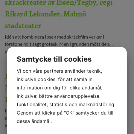
skräckteater av Ibsen/Tegby, regi
Rikard Lekander, Malmö
stadsteater
Idén att kombinera Ibsen med skräckfilm verkar i
förstone milt sagt grotesk. Men i grunden möts den…
Kategori: teaterkritik-sverige
Samtycke till cookies
Vi och våra partners använder teknik,
Den enfaldige mördaren – Dennis
inklusive cookies, för att samla in
Magnusson/Dennis Sandin,
information om dig för olika ändamål,
inklusive: bättre användarupplevelse,
Helsingborgs stadsteater
funktionalitet, statistik och marknadsföring.
I vår utseende- och normalitetsfixerade kultur är det
Genom att klicka på "OK" samtycker du till
sannolikt ingen fördel att födas harmynt och …
dessa ändamål.
Kategori: teaterkritik-sverige