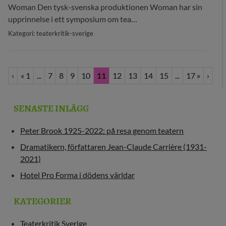
Woman Den tysk-svenska produktionen Woman har sin
upprinnelse i ett symposium om tea…
Kategori: teaterkritik-sverige
‹
« 1
...
7
8
9
10
11
12
13
14
15
...
17 »
›
SENASTE INLÄGG
Peter Brook 1925-2022: på resa genom teatern
Dramatikern, författaren Jean-Claude Carrière (1931-
2021)
Hotel Pro Forma i dödens världar
KATEGORIER
Teaterkritik Sverige