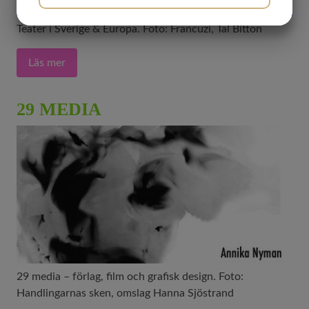
Teater i Sverige & Europa. Foto: Francuzi, Tal Bitton
MARKETING
STATISTIK
Läs mer
29 MEDIA
29 media – förlag, film och grafisk design. Foto:
Handlingarnas sken, omslag Hanna Sjöstrand