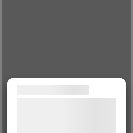
Samtykke til cookies
Vi og vores samarbejdspartnere bruger
teknologier, herunder cookies, til at
indsamle oplysninger om dig til forskellige
formål, herunder: Tilpasning af annoncering,