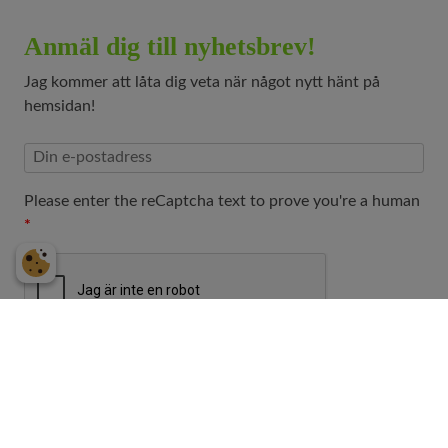
Anmäl dig till nyhetsbrev!
Jag kommer att låta dig veta när något nytt hänt på
hemsidan!
Please enter the reCaptcha text to prove you're a human
Anmäl
Scenkonst – video