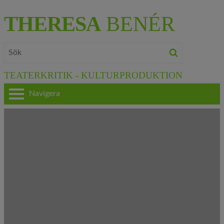
THERESA
BENÉR
TEATERKRITIK - KULTURPRODUKTION
Navigera
HEM
OM THERESA
TEATERKRITIK
KULTURJOURNALISTIK
BÖCKER & FILM