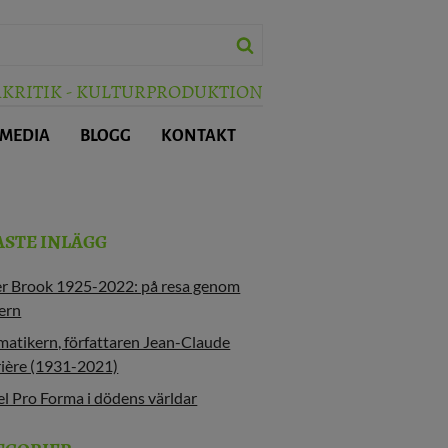
RKRITIK - KULTURPRODUKTION
 MEDIA
BLOGG
KONTAKT
ASTE INLÄGG
er Brook 1925-2022: på resa genom
ern
atikern, författaren Jean-Claude
ière (1931-2021)
l Pro Forma i dödens världar