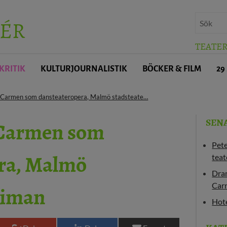
ÉR
TEATE
KRITIK
KULTURJOURNALISTIK
BÖCKER & FILM
29
- Carmen som dansteateropera, Malmö stadsteate…
- Carmen som
SEN
Pet
ra, Malmö
teat
Dram
timan
Carr
Hote