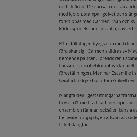
rakt i hjärtat. De dansar runt varandr
med kjolen, stampa i golvet och släng
förknippas med Carmen. Män och kvin
kärleksprojekt bor i oss alla, oavsett 
Föreställningen byggs upp med denna
förälskar sig i Carmen skildras av Ma
beroende på scen. Toreadoren Escamill
Larsson, som obehindrat växlar mella
föreställningen. Men när Escamillo i 
Cecilia Lindqvist och Tom Ahlsell i en
Mångfalden i gestaltningarna framhåll
bryter därmed radikalt med operans k
ensemblen får man också en känsla a
hel teater i sig själv, en alltomfattan
frihetslängtan.