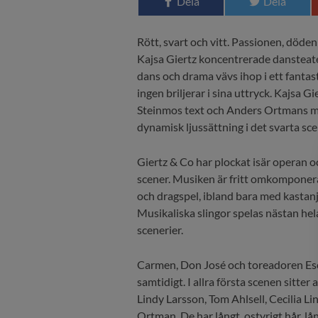
Dela
Dela
Rött, svart och vitt. Passionen, döde
Kajsa Giertz koncentrerade dansteate
dans och drama vävs ihop i ett fantast
ingen briljerar i sina uttryck. Kajsa 
Steinmos text och Anders Ortmans m
dynamisk ljussättning i det svarta sc
Giertz & Co har plockat isär operan o
scener. Musiken är fritt omkomponera
och dragspel, ibland bara med kastan
Musikaliska slingor spelas nästan hela
scenerier.
Carmen, Don José och toreadoren Esc
samtidigt. I allra första scenen sitte
Lindy Larsson, Tom Ahlsell, Cecilia L
Ortman. De har långt, ostyrigt hår, lån