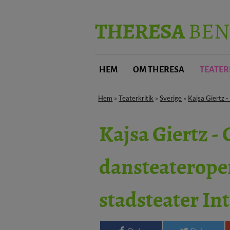
THERESA
BEN
HEM
OM THERESA
TEATER
Hem
»
Teaterkritik
»
Sverige
»
Kajsa Giertz 
Kajsa Giertz 
dansteaterope
stadsteater In