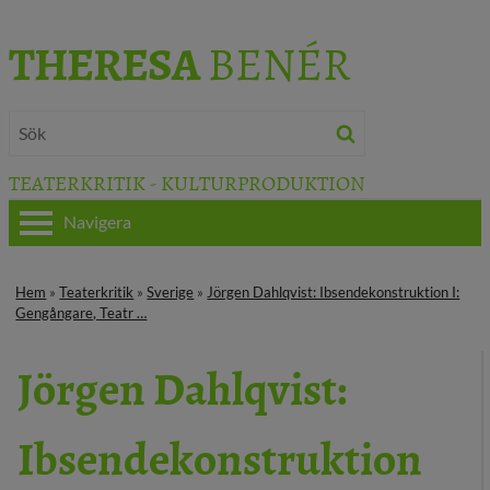
THERESA
BENÉR
TEATERKRITIK - KULTURPRODUKTION
Navigera
HEM
Hem
»
Teaterkritik
»
Sverige
»
Jörgen Dahlqvist: Ibsendekonstruktion I:
Gengångare, Teatr …
OM THERESA
Jörgen Dahlqvist:
TEATERKRITIK
KULTURJOURNALISTIK
Ibsendekonstruktion
BÖCKER & FILM