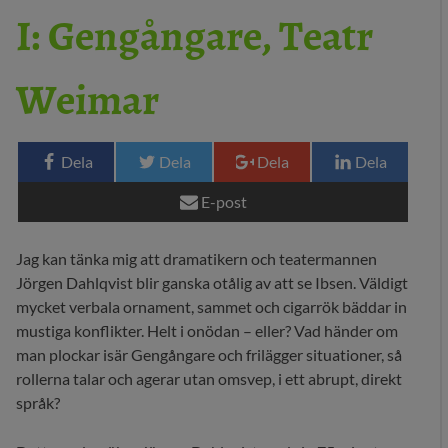
I: Gengångare, Teatr
29 MEDIA
Weimar
BLOGG
KONTAKT
Dela
Dela
Dela
Dela
E-post
Jag kan tänka mig att dramatikern och teatermannen
Jörgen Dahlqvist blir ganska otålig av att se Ibsen. Väldigt
mycket verbala ornament, sammet och cigarrök bäddar in
mustiga konflikter. Helt i onödan – eller? Vad händer om
man plockar isär Gengångare och frilägger situationer, så
rollerna talar och agerar utan omsvep, i ett abrupt, direkt
språk?