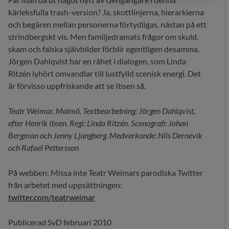
kärleksfulla trash-version? Ja, skottlinjerna, hierarkierna
och begären mellan personerna förtydligas, nästan på ett
strindbergskt vis. Men familjedramats frågor om skuld,
skam och falska självbilder förblir egentligen desamma.
Jörgen Dahlqvist har en råhet i dialogen, som Linda
Ritzén lyhört omvandlar till lustfylld scenisk energi. Det
är förvisso uppfriskande att se Ibsen så.
Teatr Weimar, Malmö. Textbearbetning: Jörgen Dahlqvist,
efter Henrik Ibsen. Regi: Linda Ritzén. Scenografi: Johan
Bergman och Jenny Ljungberg. Medverkande: Nils Dernevik
och Rafael Pettersson
På webben: Missa inte Teatr Weimars parodiska Twitter
från arbetet med uppsättningen:
twitter.com/teatrweimar
Publicerad SvD februari 2010