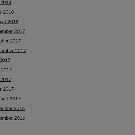
 2018
s 2018
uari 2018
ember 2017
ober 2017
tember 2017
 2017
i 2017
 2017
s 2017
ruari 2017
ember 2016
ember 2016