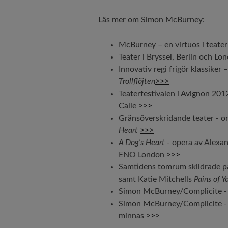
Läs mer om Simon McBurney:
McBurney – en virtuos i teate
Teater i Bryssel, Berlin och 
Innovativ regi frigör klassike
Trollflöjten
>>>
Teaterfestivalen i Avignon 201
Calle
>>>
Gränsöverskridande teater - o
Heart
>>>
A Dog's Heart
- opera av Alexa
ENO London
>>>
Samtidens tomrum skildrade 
samt Katie Mitchells
Pains of Y
Simon McBurney/Complicite 
Simon McBurney/Complicite 
minnas
>>>