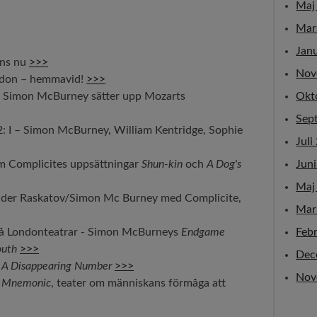
Maj
Mar
Jan
rns nu
>>>
Nov
London – hemmavid!
>>>
r – Simon McBurney sätter upp Mozarts
Okt
Sep
2: I – Simon McBurney, William Kentridge, Sophie
Juli
m Complicites uppsättningar
Shun-kin
och
A Dog's
Jun
Maj
nder Raskatov/Simon Mc Burney med Complicite,
Mar
på Londonteatrar - Simon McBurneys
Endgame
Feb
outh
>>>
Dec
-
A Disappearing Number
>>>
Nov
-
Mnemonic
, teater om människans förmåga att