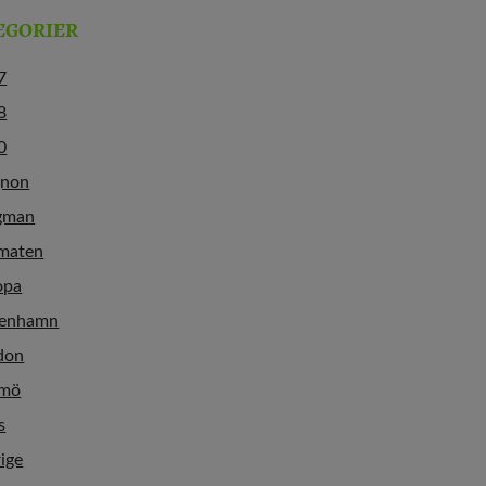
EGORIER
7
8
0
gnon
gman
maten
opa
enhamn
don
mö
s
ige