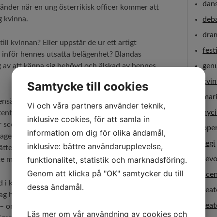
dan
änder när en ung österrikisk officer kommer att
g kvinna.
deb
dra
till kvinnan? Eller uppstår de ur ett artigt
fest
 inför hennes utsatta belägenhet? Blandas
 av att känna sig behövd och älskad av hennes
gen
kvi
Samtycke till cookies
mar
ttning gestaltar i ord, ljud, fysisk handling och
Vi och våra partners använder teknik,
nyci
entiell reflektion. Will Dukes videoprojiceringar
inklusive cookies, för att samla in
scenens nu till det yttersta. Skådespelarna rör sig
ope
information om dig för olika ändamål,
lager, samtidigt som de likt marionettspelare ger
regi
inklusive: bättre användarupplevelse,
rättelsen framåt. Detta är en estetik som känns igen
funktionalitet, statistik och marknadsföring.
revo
e med kollektivet
Complicite
.
Genom att klicka på "OK" samtycker du till
sce
 i kulturtidskriften
Dixikon
under
dessa ändamål.
teat
g hur tre scenkonstnärer –
Krystian Lupa
,
Katie
tea
– omvandlar fack- och skönlitteratur till sceniska
Läs mer om vår användning av cookies och