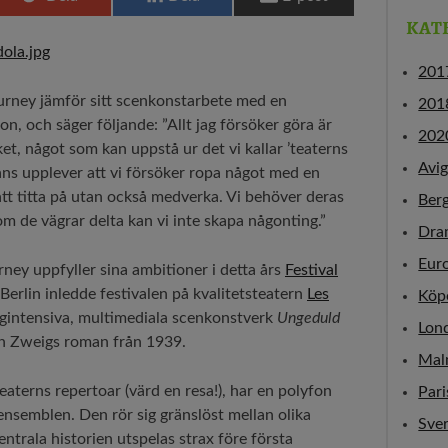
KAT
201
urney jämför sitt scenkonstarbete med en
201
ion, och säger följande: ”Allt jag försöker göra är
202
et, något som kan uppstå ur det vi kallar ’teaterns
Avi
mans upplever att vi försöker ropa något med en
att titta på utan också medverka. Vi behöver deras
Ber
 de vägrar delta kan vi inte skapa någonting.”
Dra
Eur
ey uppfyller sina ambitioner i detta års
Festival
Berlin inledde festivalen på kvalitetsteatern
Les
Köp
ntensiva, multimediala scenkonstverk
Ungeduld
Lon
fan Zweigs roman från 1939.
Mal
eaterns repertoar (värd en resa!), har en polyfon
Pari
ensemblen. Den rör sig gränslöst mellan olika
Sver
ntrala historien utspelas strax före första