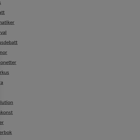
s
att
matiker
ival
usdebatt
nnor
ionetter
rkus
ra
lution
nkonst
er
terbok