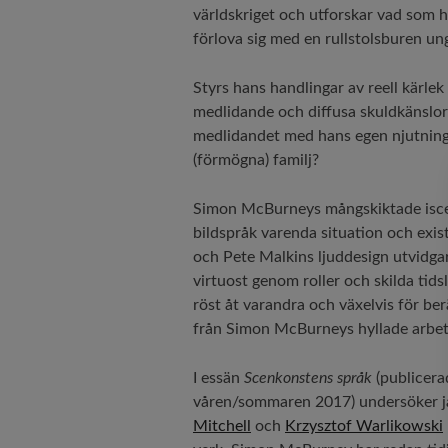
världskriget och utforskar vad som h
förlova sig med en rullstolsburen un
Styrs hans handlingar av reell kärlek 
medlidande och diffusa skuldkänslor
medlidandet med hans egen njutning
(förmögna) familj?
Simon McBurneys mångskiktade iscensä
bildspråk varenda situation och exist
och Pete Malkins ljuddesign utvidgar 
virtuost genom roller och skilda tids
röst åt varandra och växelvis för be
från Simon McBurneys hyllade arbet
I essän
Scenkonstens språk
(publicerad
våren/sommaren 2017) undersöker ja
Mitchell
och
Krzysztof Warlikowski