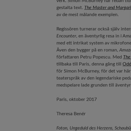
verk. Simon McBurney har redan tidig
gestalta text.
The Master and Margari
av de mest målande exemplen.
Regissören turnerar också själv int
Encounter
, en äventyrlig resa in i Am
med ett intrikat system av mikrofone
Även den bygger på en roman,
Amaz
författaren Petru Popescu. Med
The
tillbaka till Paris, denna gång till
Odé
för Simon McBurney, för det var här
teaterspråk av den legendariske ped
medspelare lade grunden till äventy
Paris, oktober 2017
Theresa Benér
Foton, Ungeduld des Herzens, Schaub