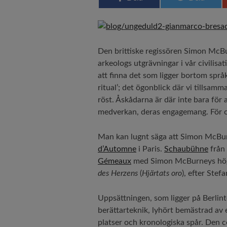
Den brittiske regissören Simon McB
arkeologs utgrävningar i vår civilisat
att finna det som ligger bortom språk
ritual’; det ögonblick där vi tillsam
röst. Åskådarna är där inte bara för 
medverkan, deras engagemang. För om
Man kan lugnt säga att Simon McBurn
d’Automne
i Paris.
Schaubühne
från 
Gémeaux
med Simon McBurneys högi
des Herzens
(
Hjärtats oro
), efter Ste
Uppsättningen, som ligger på Berlint
berättarteknik, lyhört bemästrad av 
platser och kronologiska spår. Den ce