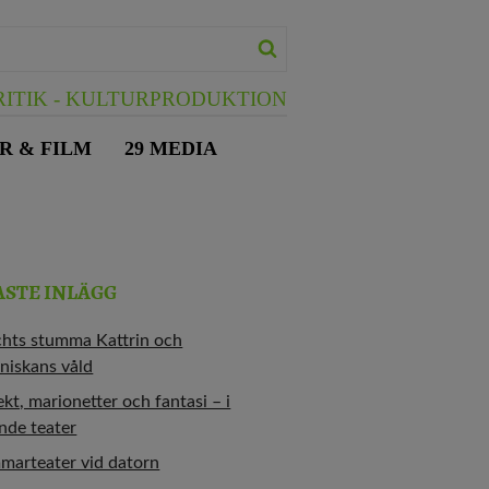
ITIK - KULTURPRODUKTION
R & FILM
29 MEDIA
ASTE INLÄGG
chts stumma Kattrin och
niskans våld
kt, marionetter och fantasi – i
nde teater
marteater vid datorn