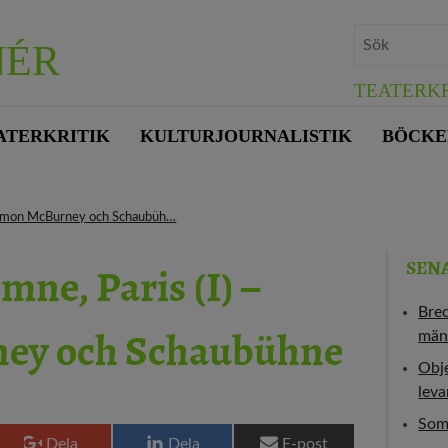
NÉR
TEATERKR
ATERKRITIK
KULTURJOURNALISTIK
BÖCKE
– Simon McBurney och Schaubüh…
mne, Paris (I) –
SEN
Bre
ey och Schaubühne
män
Obje
leva
Som
Dela
Dela
E-post