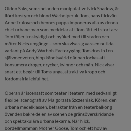
Gidon Saks, som spelar den manipulative Nick Shadow, är
iförd kostym och blond Warholperuk. Tom, hans flickvän
Anne Trulove och hennes pappa imponeras alla av denna
chict urbane man som meddelar att Tom fått ett stort arv.
Tom följer troskyldigt och nyfiket med till staden och
möter Nicks umgänge – som ska visa sig vara en nutida
variant på Andy Warhols Factorygäng. Tom dras in i en
självmedveten, hipp kändisvärld där han lockas att
konsumera droger, drycker, kvinnor och män. Nick visar
snart ett begär till Toms unga, attraktiva kropp och
fördomsfria lekfullhet.
Operan är iscensatt som teater i teatern, med sedvanligt
flexibel scenografi av Malgorzata Szczesniak. Kören, den
urbana medelklassen, betraktar från en teaterbalkong
över den bakre delen av scenen de gränsöverskridande
och spektakulära urbana lekarna. När Nick,
bordellmamman Mother Goose, Tom och ett hov av