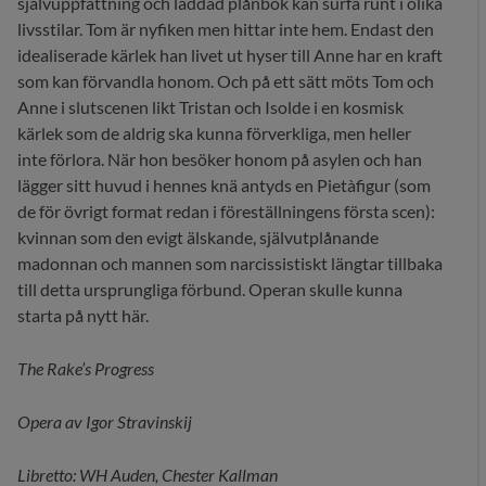
självuppfattning och laddad plånbok kan surfa runt i olika
livsstilar. Tom är nyfiken men hittar inte hem. Endast den
idealiserade kärlek han livet ut hyser till Anne har en kraft
som kan förvandla honom. Och på ett sätt möts Tom och
Anne i slutscenen likt Tristan och Isolde i en kosmisk
kärlek som de aldrig ska kunna förverkliga, men heller
inte förlora. När hon besöker honom på asylen och han
lägger sitt huvud i hennes knä antyds en Pietàfigur (som
de för övrigt format redan i föreställningens första scen):
kvinnan som den evigt älskande, självutplånande
madonnan och mannen som narcissistiskt längtar tillbaka
till detta ursprungliga förbund. Operan skulle kunna
starta på nytt här.
The Rake’s Progress
Opera av Igor Stravinskij
Libretto: WH Auden, Chester Kallman