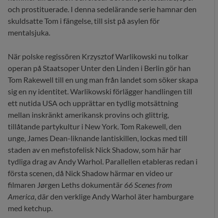
och prostituerade. I denna sedelärande serie hamnar den
skuldsatte Tom i fängelse, till sist på asylen för
mentalsjuka.
När polske regissören Krzysztof Warlikowski nu tolkar
operan på Staatsoper Unter den Linden i Berlin gör han
Tom Rakewell till en ung man från landet som söker skapa
sig en ny identitet. Warlikowski förlägger handlingen till
ett nutida USA och upprättar en tydlig motsättning
mellan inskränkt amerikansk provins och glittrig,
tillåtande partykultur i New York. Tom Rakewell, den
unge, James Dean-liknande lantiskillen, lockas med till
staden av en mefistofelisk Nick Shadow, som här har
tydliga drag av Andy Warhol. Parallellen etableras redan i
första scenen, då Nick Shadow härmar en video ur
filmaren Jørgen Leths dokumentär
66 Scenes from
America
, där den verklige Andy Warhol äter hamburgare
med ketchup.