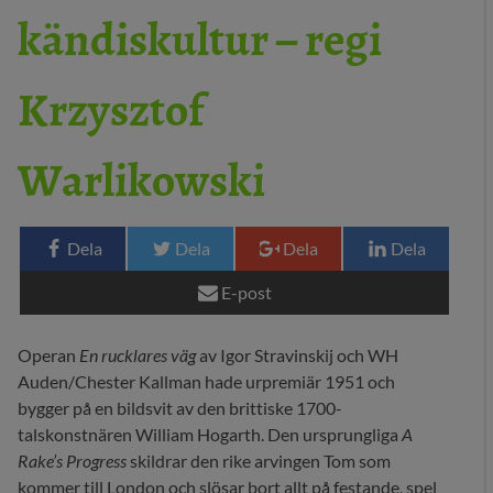
kändiskultur – regi
29 MEDIA
Krzysztof
BLOGG
KONTAKT
Warlikowski
Dela
Dela
Dela
Dela
E-post
Operan
En rucklares väg
av Igor Stravinskij och WH
Auden/Chester Kallman hade urpremiär 1951 och
bygger på en bildsvit av den brittiske 1700-
talskonstnären William Hogarth. Den ursprungliga
A
Rake’s Progress
skildrar den rike arvingen Tom som
kommer till London och slösar bort allt på festande, spel