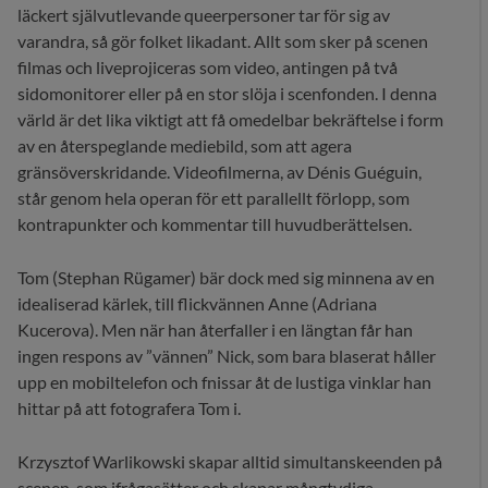
läckert självutlevande queerpersoner tar för sig av
varandra, så gör folket likadant. Allt som sker på scenen
filmas och liveprojiceras som video, antingen på två
sidomonitorer eller på en stor slöja i scenfonden. I denna
värld är det lika viktigt att få omedelbar bekräftelse i form
av en återspeglande mediebild, som att agera
gränsöverskridande. Videofilmerna, av Dénis Guéguin,
står genom hela operan för ett parallellt förlopp, som
kontrapunkter och kommentar till huvudberättelsen.
Tom (Stephan Rügamer) bär dock med sig minnena av en
idealiserad kärlek, till flickvännen Anne (Adriana
Kucerova). Men när han återfaller i en längtan får han
ingen respons av ”vännen” Nick, som bara blaserat håller
upp en mobiltelefon och fnissar åt de lustiga vinklar han
hittar på att fotografera Tom i.
Krzysztof Warlikowski skapar alltid simultanskeenden på
scenen, som ifrågasätter och skapar mångtydiga