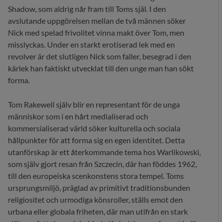
Shadow, som aldrig når fram till Toms själ. I den
avslutande uppgörelsen mellan de två männen söker
Nick med spelad frivolitet vinna makt över Tom, men
misslyckas. Under en starkt erotiserad lek med en
revolver är det slutligen Nick som faller, besegrad i den
kärlek han faktiskt utvecklat till den unge man han sökt
forma.
Tom Rakewell själv blir en representant för de unga
människor som i en hårt medialiserad och
kommersialiserad värld söker kulturella och sociala
hållpunkter för att forma sig en egen identitet. Detta
utanförskap är ett återkommande tema hos Warlikowski,
som själv gjort resan från Szczecin, där han föddes 1962,
till den europeiska scenkonstens stora tempel. Toms
ursprungsmiljö, präglad av primitivt traditionsbunden
religiositet och urmodiga könsroller, ställs emot den
urbana eller globala friheten, där man utifrån en stark