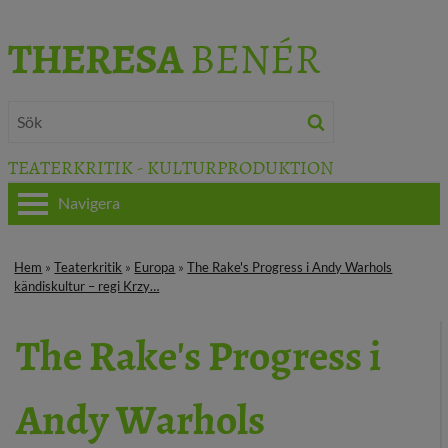
THERESA
BENÉR
TEATERKRITIK - KULTURPRODUKTION
Navigera
HEM
Hem
»
Teaterkritik
»
Europa
»
The Rake's Progress i Andy Warhols
kändiskultur – regi Krzy…
OM THERESA
The Rake's Progress i
TEATERKRITIK
KULTURJOURNALISTIK
Andy Warhols
BÖCKER & FILM