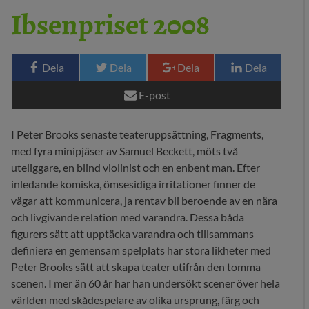
Ibsenpriset 2008
29 MEDIA
BLOGG
Dela
Dela
Dela
Dela
KONTAKT
E-post
I Peter Brooks senaste teateruppsättning, Fragments,
med fyra minipjäser av Samuel Beckett, möts två
uteliggare, en blind violinist och en enbent man. Efter
inledande komiska, ömsesidiga irritationer finner de
vägar att kommunicera, ja rentav bli beroende av en nära
och livgivande relation med varandra. Dessa båda
figurers sätt att upptäcka varandra och tillsammans
definiera en gemensam spelplats har stora likheter med
Peter Brooks sätt att skapa teater utifrån den tomma
scenen. I mer än 60 år har han undersökt scener över hela
världen med skådespelare av olika ursprung, färg och