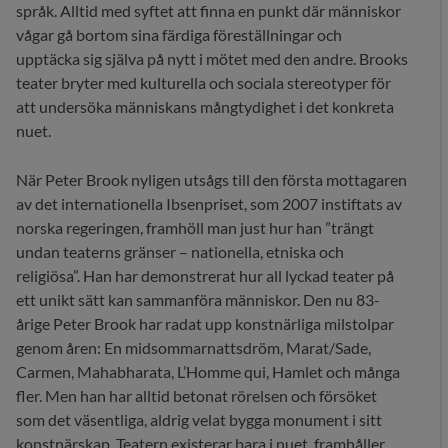
språk. Alltid med syftet att finna en punkt där människor
vågar gå bortom sina färdiga föreställningar och
upptäcka sig själva på nytt i mötet med den andre. Brooks
teater bryter med kulturella och sociala stereotyper för
att undersöka människans mångtydighet i det konkreta
nuet.
När Peter Brook nyligen utsågs till den första mottagaren
av det internationella Ibsenpriset, som 2007 instiftats av
norska regeringen, framhöll man just hur han ”trängt
undan teaterns gränser – nationella, etniska och
religiösa”. Han har demonstrerat hur all lyckad teater på
ett unikt sätt kan sammanföra människor. Den nu 83-
årige Peter Brook har radat upp konstnärliga milstolpar
genom åren: En midsommarnattsdröm, Marat/Sade,
Carmen, Mahabharata, L’Homme qui, Hamlet och många
fler. Men han har alltid betonat rörelsen och försöket
som det väsentliga, aldrig velat bygga monument i sitt
konstnärskap. Teatern existerar bara i nuet, framhåller