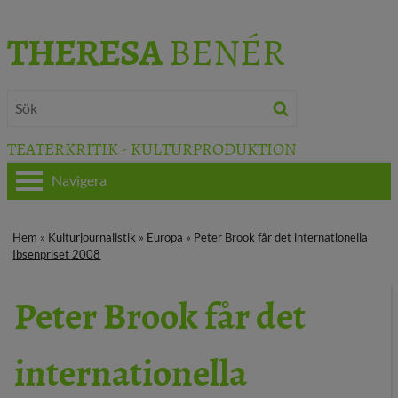
THERESA
BENÉR
TEATERKRITIK - KULTURPRODUKTION
Navigera
HEM
Hem
»
Kulturjournalistik
»
Europa
»
Peter Brook får det internationella
Ibsenpriset 2008
OM THERESA
Peter Brook får det
TEATERKRITIK
KULTURJOURNALISTIK
internationella
BÖCKER & FILM