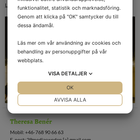
Läs här
! Dela! Kommentera och reagera!
funktionalitet, statistik och marknadsföring.
29 MEDIA
Genom att klicka på "OK" samtycker du till
BLOGG
dessa ändamål.
KONTAKT
Läs mer om vår användning av cookies och
behandling av personuppgifter på vår
webbplats.
VISA
DETALJER
JA
NEJ
OK
JA
NEJ
NÖDVÄNDIG
INSTÄLLNINGAR
AVVISA ALLA
JA
NEJ
JA
NEJ
Theresa Benér
MARKNADSFÖRING
STATISTIK
Mobil: +46-768 90 66 63
E-post: 29mediasweden [a] gmail.com