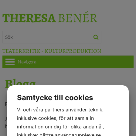
THERESA
BENÉR
TEATERKRITIK - KULTURPRODUKTION
Navigera
HEM
Blogg
OM THERESA
Samtycke till cookies
TEATERKRITIK
Plats för samtal!
Vi och våra partners använder teknik,
KULTURJOURNALISTIK
inklusive cookies, för att samla in
Jag
bloggar
om teater, konst och kulturdebatt i Europa och
hemmavid.
information om dig för olika ändamål,
BÖCKER & FILM
inklusive: bättre användarupplevelse,